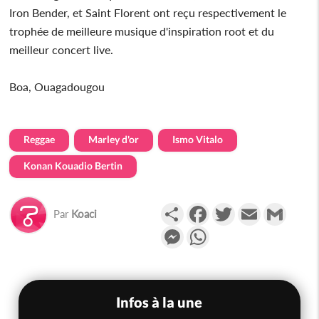
Iron Bender, et Saint Florent ont reçu respectivement le
trophée de meilleure musique d'inspiration root et du
meilleur concert live.
Boa, Ouagadougou
Reggae
Marley d'or
Ismo Vitalo
Konan Kouadio Bertin
Partager
Facebook
Twitter
Email
Gmail
Par
Koaci
Messenger
WhatsApp
Infos à la une