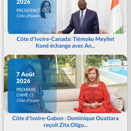
2026
PRESIDENCE CI
Côte d'Ivoire
Côte d'Ivoire-Canada: Tiémoko Meyliet
Koné échange avec An...
7 Août
2026
PREMIERE
DAME CI
Côte d'Ivoire
Côte d'Ivoire-Gabon : Dominique Ouattara
reçoit Zita Oligu...