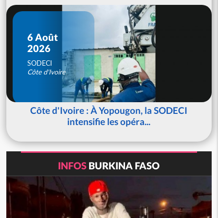
6 Août
2026
SODECI
Côte d'Ivoire
Côte d'Ivoire : À Yopougon, la SODECI
intensifie les opéra...
INFOS
BURKINA FASO