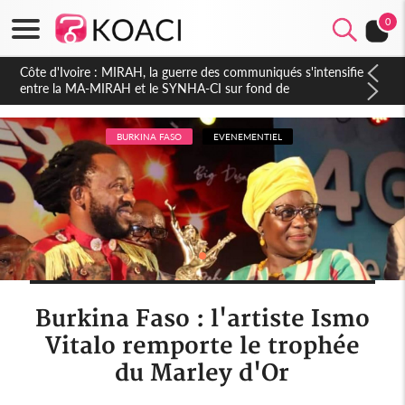
0
Côte d'Ivoire : Indépendance 2026, Thiam plaide pour un
environnement démocratique plus apaisé
BURKINA FASO
EVENEMENTIEL
Burkina Faso : l'artiste Ismo
Vitalo remporte le trophée
du Marley d'Or