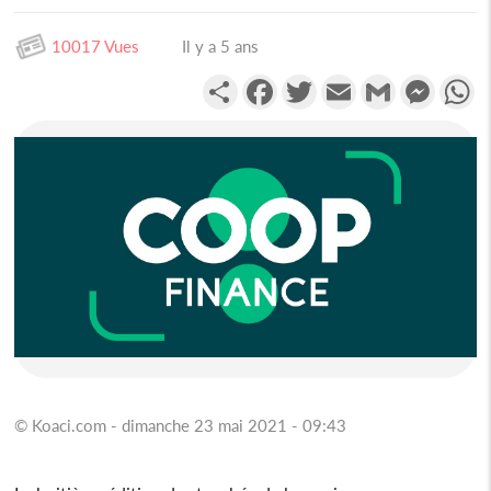
10017 Vues
Il y a 5 ans
Partager
Facebook
Twitter
Email
Gmail
Messen
W
© Koaci.com - dimanche 23 mai 2021 - 09:43