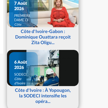
7 Août
2026
PREMIERE
DAME CI
Côte
d'Ivoire
Côte d'Ivoire-Gabon :
Dominique Ouattara reçoit
Zita Oligu...
6 Août
2026
SODECI
Côte
d'Ivoire
Côte d'Ivoire : À Yopougon,
la SODECI intensifie les
opéra...