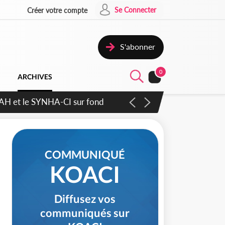
Se Connecter
Créer votre compte
S'abonner
0
ARCHIVES
ratique plus apaisé
COMMUNIQUÉ
KOACI
Diffusez vos
communiqués sur