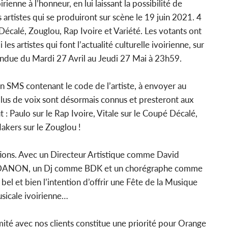
rienne à l’honneur, en lui laissant la possibilité de
s artistes qui se produiront sur scène le 19 juin 2021. 4
Décalé, Zouglou, Rap Ivoire et Variété. Les votants ont
 les artistes qui font l’actualité culturelle ivoirienne, sur
tendue du Mardi 27 Avril au Jeudi 27 Mai à 23h59.
un SMS contenant le code de l’artiste, à envoyer au
plus de voix sont désormais connus et presteront aux
t : Paulo sur le Rap Ivoire, Vitale sur le Coupé Décalé,
akers sur le Zouglou !
tions. Avec un Directeur Artistique comme David
DANON, un Dj comme BDK et un chorégraphe comme
l et bien l’intention d’offrir une Fête de la Musique
usicale ivoirienne…
imité avec nos clients constitue une priorité pour Orange