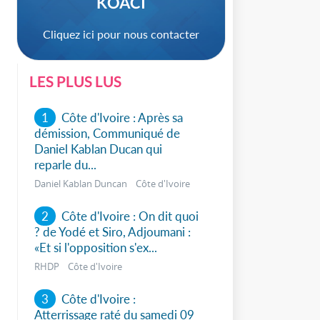
KOACI
Cliquez ici pour nous contacter
LES PLUS LUS
1
Côte d'Ivoire : Après sa
démission, Communiqué de
Daniel Kablan Ducan qui
reparle du...
Daniel Kablan Duncan Côte d'Ivoire
2
Côte d'Ivoire : On dit quoi
? de Yodé et Siro, Adjoumani :
«Et si l'opposition s'ex...
RHDP Côte d'Ivoire
sApp
3
Côte d'Ivoire :
Atterrissage raté du samedi 09