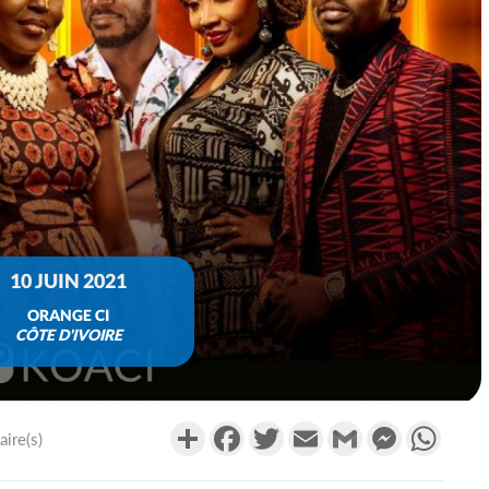
10 JUIN 2021
ORANGE CI
CÔTE D'IVOIRE
Partager
Facebook
Twitter
Email
Gmail
Messenger
What
ire(s)