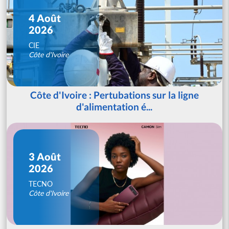
4 Août
2026
CIE
Côte d'Ivoire
Côte d'Ivoire : Pertubations sur la ligne
d'alimentation é...
3 Août
2026
TECNO
Côte d'Ivoire