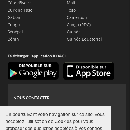
Côte d'Ivoire
Mali
Burkina Faso
Togo
Gabon
Cameroun
Congo
Congo (RDC)
Sénégal
Guinée
Bénin
Guinée Equatorial
Télécharger l'application KOACI
NOUS CONTACTER
contact@koaci.com
koaci@yahoo.fr
En poursuivant votre navigation sur ce site, vous
+225 07 08 85 52 93
acceptez l'utilisation de Cookies pour vous
proposer des publicités adaptées à vos centres