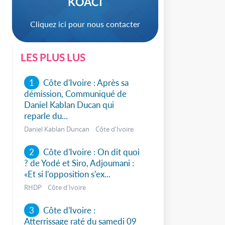
KOACI
Cliquez ici pour nous contacter
LES PLUS LUS
1
Côte d'Ivoire : Après sa
démission, Communiqué de
Daniel Kablan Ducan qui
reparle du...
Daniel Kablan Duncan Côte d'Ivoire
2
Côte d'Ivoire : On dit quoi
? de Yodé et Siro, Adjoumani :
«Et si l'opposition s'ex...
sApp
RHDP Côte d'Ivoire
3
Côte d'Ivoire :
Atterrissage raté du samedi 09