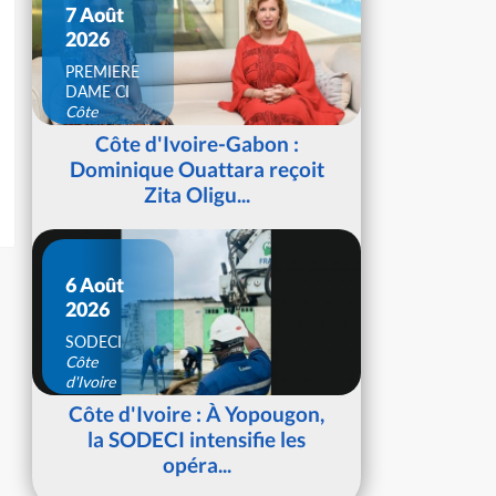
7 Août
2026
PREMIERE
DAME CI
Côte
d'Ivoire
Côte d'Ivoire-Gabon :
Dominique Ouattara reçoit
Zita Oligu...
6 Août
2026
SODECI
Côte
d'Ivoire
Côte d'Ivoire : À Yopougon,
la SODECI intensifie les
opéra...