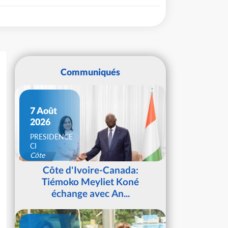
Communiqués
7 Août
2026
PRESIDENCE
CI
Côte
d'Ivoire
Côte d'Ivoire-Canada:
Tiémoko Meyliet Koné
échange avec An...