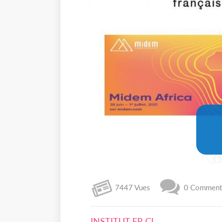
7447 Vues
0 Commenta
INSTITUT FR CI