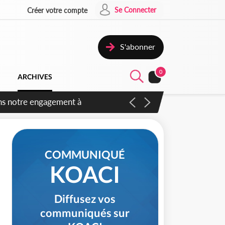
Se Connecter
Créer votre compte
S'abonner
0
ARCHIVES
 des amendements, un exclu
COMMUNIQUÉ
KOACI
Diffusez vos
communiqués sur