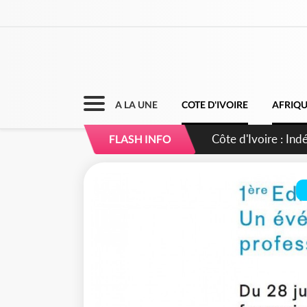
A LA UNE
COTE D'IVOIRE
AFRIQ
Sierra Leone : Un 
FLASH INFO
d'avance