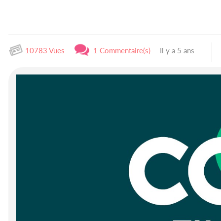
10783 Vues
1 Commentaire(s)
Il y a 5 ans