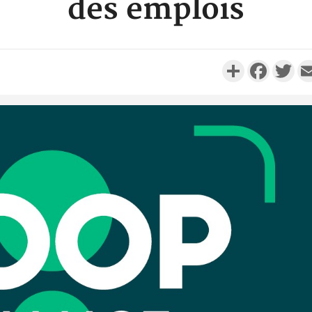
des emplois
Partager
Faceboo
Twi
Côte d'Iv
Comma
Djahan N
Côte d'
résidue
sociétés