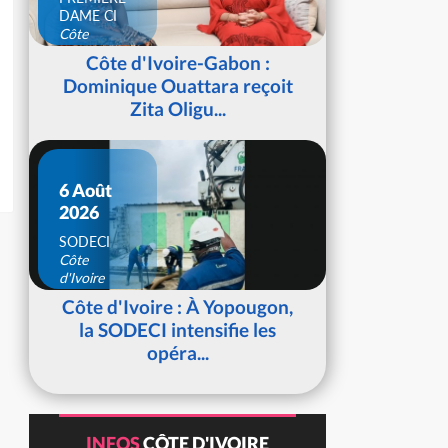
DAME CI
Côte
d'Ivoire
Côte d'Ivoire-Gabon :
Dominique Ouattara reçoit
Zita Oligu...
6 Août
2026
SODECI
Côte
d'Ivoire
Côte d'Ivoire : À Yopougon,
la SODECI intensifie les
opéra...
INFOS
CÔTE D'IVOIRE