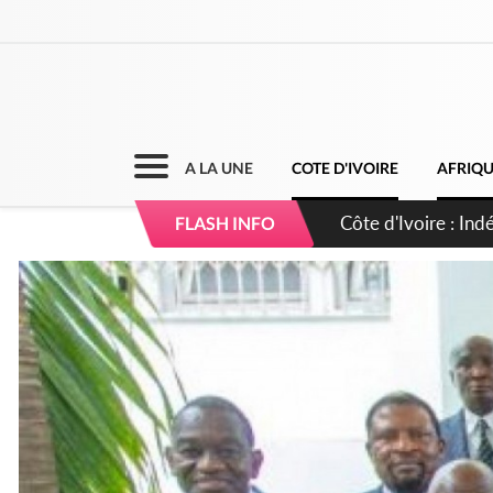
A LA UNE
COTE D'IVOIRE
AFRIQ
Sierra Leone : Un 
FLASH INFO
d'avance