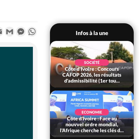
k
tter
Email
Gmail
Messenger
WhatsApp
Infos à la une
SOCIÉTÉ
oire : Leleblé, le
SOCIÉTÉ
ndant KOUAME
Côte d'Ivoire : Concours
orbert, Nouveau
CAFOP 2026, les résultats
Sous-...
d'admissibilité (1er tou...
SOCIÉTÉ
Ivoire : Stocks
ECONOMIE
ls de cacao, des
Côte d'Ivoire : Face au
 coopératives et
nouvvel ordre mondial,
ach...
l'Afrique cherche les clés d...