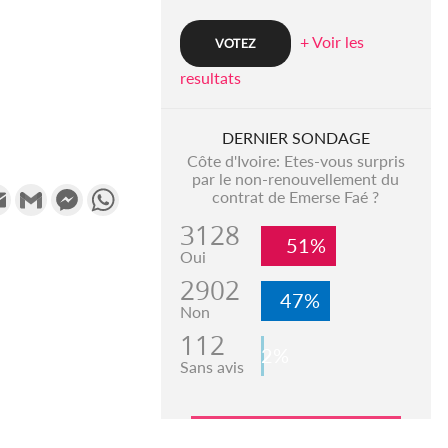
+ Voir les
resultats
DERNIER SONDAGE
Côte d'Ivoire: Etes-vous surpris
par le non-renouvellement du
k
tter
Email
Gmail
Messenger
WhatsApp
contrat de Emerse Faé ?
3128
51%
Oui
2902
47%
Non
112
2%
Sans avis