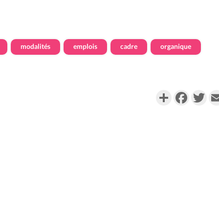
modalités
emplois
cadre
organique
Partager
Faceboo
Twi