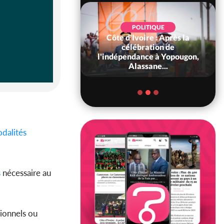
POLITIQUE
Côte d'Ivoire : Après la
POLITIQUE
oire : Diplomatie,
célébration de
 consolide ses
l'indépendance à Yopougon,
ts avec New Del...
Alassane...
dalités
s
nécessaire au
sionnels ou