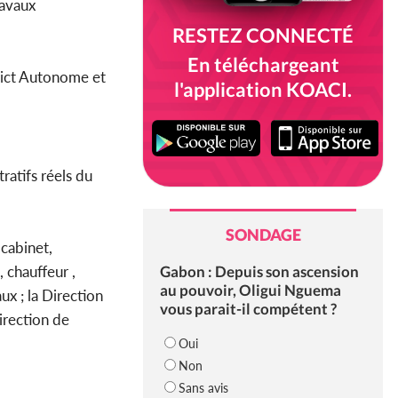
ravaux
RESTEZ CONNECTÉ
En téléchargeant
trict Autonome et
l'application KOACI.
ratifs réels du
SONDAGE
cabinet,
Gabon : Depuis son ascension
 chauffeur ,
au pouvoir, Oligui Nguema
x ; la Direction
vous parait-il compétent ?
irection de
Oui
Non
Sans avis