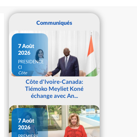
Communiqués
7 Août
2026
PRESIDENCE
CI
Côte
d'Ivoire
Côte d'Ivoire-Canada:
Tiémoko Meyliet Koné
échange avec An...
7 Août
2026
PREMIERE