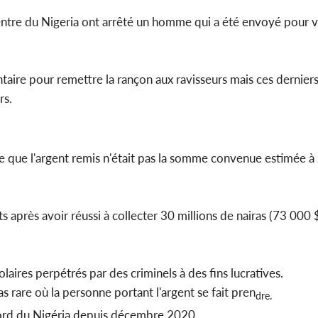
ntre du Nigeria ont arrêté un homme qui a été envoyé pour v
Côte d'
sanitaire
modernise
aire pour remettre la rançon aux ravisseurs mais ces derniers
rs.
ire que l'argent remis n'était pas la somme convenue estimée à
 après avoir réussi à collecter 30 millions de nairas (73 000 
aires perpétrés par des criminels à des fins lucratives.
s rare où la personne portant l'argent se fait pren
dre.
nord du Nigéria depuis décembre 2020 .