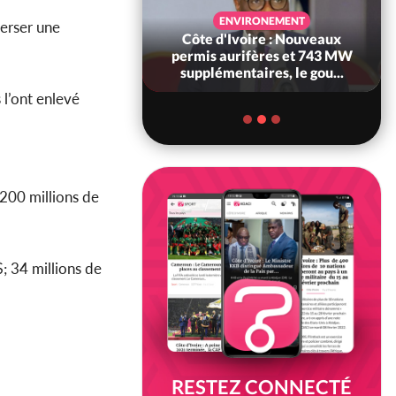
SANTÉ
ENVIRONEMENT
erser une
Ivoire : Réforme
Côte d'Ivoire : Nouveaux
, le gouvernement
permis aurifères et 743 MW
 ses structures...
supplémentaires, le gou...
 l’ont enlevé
 200 millions de
$; 34 millions de
RESTEZ CONNECTÉ