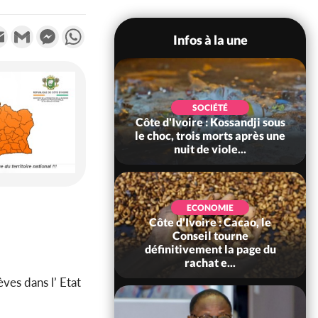
k
tter
Email
Gmail
Messenger
WhatsApp
Infos à la une
POLITIQUE
SOCIÉTÉ
ire : Indépendance
Côte d'Ivoire : Kossandji sous
Yopougon coeur
le choc, trois morts après une
 la célébration...
nuit de viole...
ECONOMIE
Côte d'Ivoire : Cacao, le
SOCIÉTÉ
ire : Réforme de la
Conseil tourne
té civile, le
définitivement la page du
nt valide six dé...
rachat e...
ves dans l’ Etat