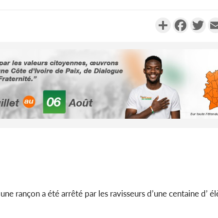
Partager
Faceboo
Twi
Côte d'Ivo
2026, 
battant de
Côte d'Ivo
socié
gouverneme
e rançon a été arrêté par les ravisseurs d’une centaine d’ élè