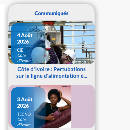
Communiqués
4 Août
2026
CIE
Côte
d'Ivoire
Côte d'Ivoire : Pertubations
sur la ligne d'alimentation é...
3 Août
2026
TECNO
Côte
d'Ivoire