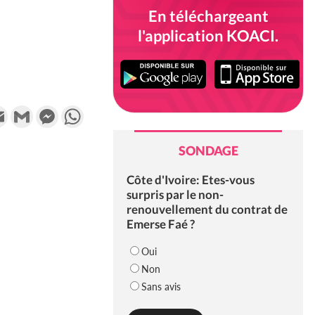
En téléchargeant
l'application KOACI.
k
tter
Email
Gmail
Messenger
WhatsApp
SONDAGE
Côte d'Ivoire: Etes-vous
surpris par le non-
renouvellement du contrat de
Emerse Faé ?
Oui
Non
Sans avis