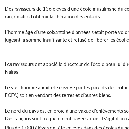
Des ravisseurs de 136 élèves d'une école musulmane du ce
rançon afin d'obtenir la libération des enfants
L’homme âgé d’une soixantaine d’années s’était porté volont
jugeant la somme insuffisante et refusé de libérer les écolie
Les ravisseurs ont appelé le directeur de l'école pour lui d
Nairas
Le vieil homme aurait été envoyé par les parents des enfants
FCFA) soit en vendant des terres et d'autres biens.
Le nord du pays est en proie à une vague d'enlèvements scol
Des rançons sont fréquemment payées, mais il s'agit d'un ca
Plus de 1 000 élèves ont été enlevés dans des écoles du 