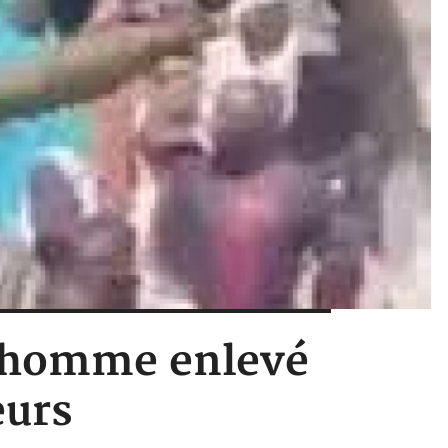
n homme enlevé
eurs