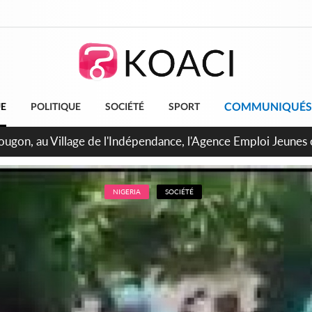
COMMUNIQUÉS
UE
POLITIQUE
SOCIÉTÉ
SPORT
 de Treichville, après la fronde, les agents contractuels obti
arriérés du SMIG 2023
NIGERIA
SOCIÉTÉ