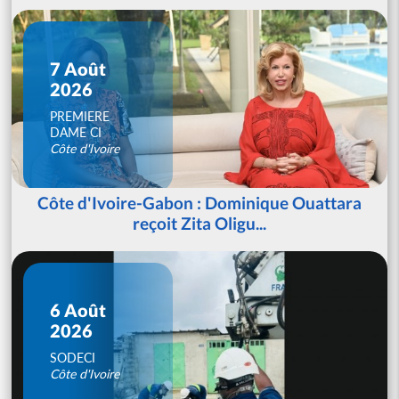
7 Août
2026
PREMIERE
DAME CI
Côte d'Ivoire
Côte d'Ivoire-Gabon : Dominique Ouattara
reçoit Zita Oligu...
6 Août
2026
SODECI
Côte d'Ivoire