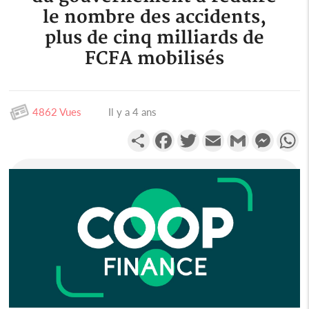
le nombre des accidents,
plus de cinq milliards de
FCFA mobilisés
4862 Vues
Il y a 4 ans
Partager
Facebook
Twitter
Email
Gmail
Messen
W