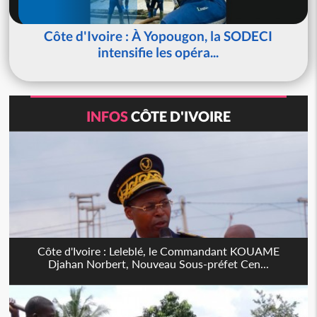
Côte d'Ivoire : À Yopougon, la SODECI
intensifie les opéra...
INFOS
CÔTE D'IVOIRE
Côte d'Ivoire : Leleblé, le Commandant KOUAME
Djahan Norbert, Nouveau Sous-préfet Cen...