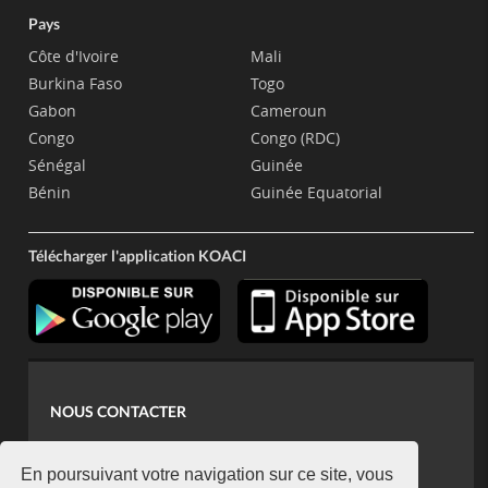
Pays
Côte d'Ivoire
Mali
Burkina Faso
Togo
Gabon
Cameroun
Congo
Congo (RDC)
Sénégal
Guinée
Bénin
Guinée Equatorial
Télécharger l'application KOACI
NOUS CONTACTER
contact@koaci.com
koaci@yahoo.fr
En poursuivant votre navigation sur ce site, vous