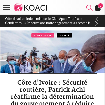
0
Sierra Leone : Un projet de réforme constitutionnelle en
gestation, points clés des amendements, un exclu d'avance
CÔTE D'IVOIRE
SOCIÉTÉ
Côte d'Ivoire : Sécurité
routière, Patrick Achi
réaffirme la détermination
du gouvernement à réduire