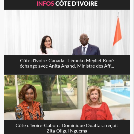
INFOS
CÔTE D'IVOIRE
Côte d'Ivoire-Canada: Tiémoko Meyliet Koné
échange avec Anita Anand, Ministre des Aff...
Côte d'Ivoire-Gabon : Dominique Ouattara reçoit
Zita Oligui Nguema