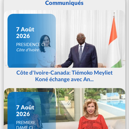
Communiqués
7 Août
2026
PRESIDENCE CI
Côte d'Ivoire
Côte d'Ivoire-Canada: Tiémoko Meyliet
Koné échange avec An...
7 Août
2026
PREMIERE
DAME CI