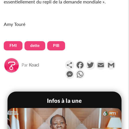
essentiellement du repli de la demande mondiale ».
Amy Touré
FMI
dette
PIB
Partager
Facebook
Twitter
Email
Gmail
Par
Koaci
Messenger
WhatsApp
Infos à la une