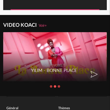
VIDEO KOACI
Voir+
RAP IVOIRE
YILIM - BONNE PLACE
Général
Thèmes