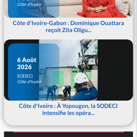
Côte d'Ivoire
Côte d'Ivoire-Gabon : Dominique Ouattara
reçoit Zita Oligu...
6 Août
2026
SODECI
Côte d'Ivoire
Côte d'Ivoire : À Yopougon, la SODECI
intensifie les opéra...