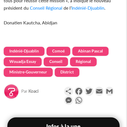
tous pour réussir cette mission », a indiqué le nouveau
président du
Conseil
Régional
de l’
Indénié-Djuablin
.
Donatien Kautcha, Abidjan
Indénié-Djuablin
Comoé
Abinan Pascal
Wouadja Essay
Conseil
Régional
Ministre-Gouverneur
District
Partager
Facebook
Twitter
Email
Gmail
Par
Koaci
Messenger
WhatsApp
Infos à la une