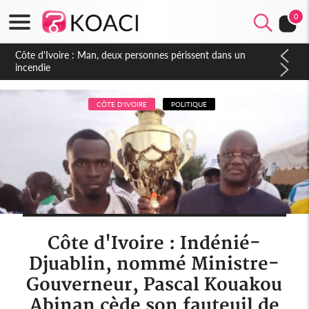
0
Côte d'Ivoire : Séileu, la célébration de la fête nationale
transformée en vaste campagne contre les produits
dépigmentants dangereux
CÔTE D'IVOIRE
POLITIQUE
Côte d'Ivoire : Indénié-
Djuablin, nommé Ministre-
Gouverneur, Pascal Kouakou
Abinan cède son fauteuil de