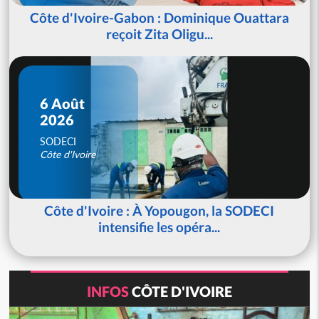
Côte d'Ivoire-Gabon : Dominique Ouattara
reçoit Zita Oligu...
6 Août
2026
SODECI
Côte d'Ivoire
Côte d'Ivoire : À Yopougon, la SODECI
intensifie les opéra...
INFOS
CÔTE D'IVOIRE