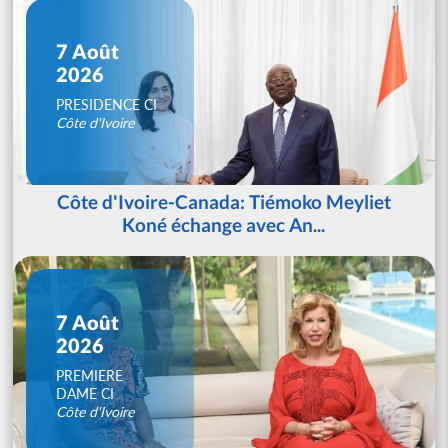
7 Août
2026
PRESIDENCE CI
Côte d'Ivoire
Côte d'Ivoire-Canada: Tiémoko Meyliet
Koné échange avec An...
7 Août
2026
PREMIERE
DAME CI
Côte d'Ivoire