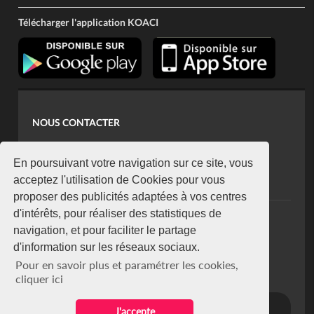
Télécharger l'application KOACI
NOUS CONTACTER
contact@koaci.com
koaci@yahoo.fr
En poursuivant votre navigation sur ce site, vous
+225 07 08 85 52 93
acceptez l'utilisation de Cookies pour vous
proposer des publicités adaptées à vos centres
d'intérêts, pour réaliser des statistiques de
NEWSLETTER
navigation, et pour faciliter le partage
Restez connecté via notre newsletter
d'information sur les réseaux sociaux.
S'abonner
Pour en savoir plus et paramétrer les cookies,
Se désabonner
cliquer ici
J'accepte