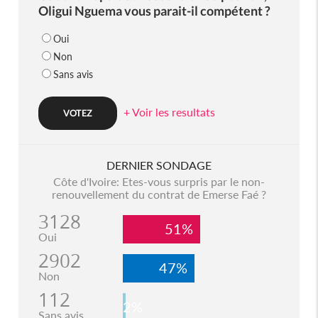
Oligui Nguema vous parait-il compétent ?
Oui
Non
Sans avis
+ Voir les resultats
DERNIER SONDAGE
Côte d'Ivoire: Etes-vous surpris par le non-
renouvellement du contrat de Emerse Faé ?
3128
51%
Oui
2902
47%
Non
112
2%
Sans avis