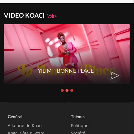
VIDEO KOACI
Voir+
RAP IVOIRE
YILIM - BONNE PLACE
Général
Thèmes
A la une de Koaci
Politique
Koaci Côte d'Ivoire
Société