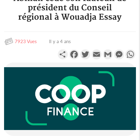
président du Conseil
régional à Wouadja Essay
7923 Vues
Il y a 4 ans
Partager
Facebook
Twitter
Email
Gmail
Messen
W