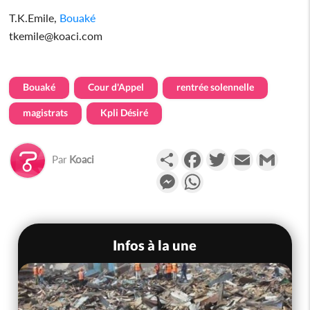
T.K.Emile,
Bouaké
tkemile@koaci.com
Bouaké
Cour d'Appel
rentrée solennelle
magistrats
Kpli Désiré
Partager
Facebook
Twitter
Email
Gmail
Par
Koaci
Messenger
WhatsApp
Infos à la une