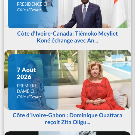
PRESIDENCE CI
Côte d'Ivoire
Côte d'Ivoire-Canada: Tiémoko Meyliet
Koné échange avec An...
7 Août
2026
PREMIERE
DAME CI
Côte d'Ivoire
Côte d'Ivoire-Gabon : Dominique Ouattara
reçoit Zita Oligu...