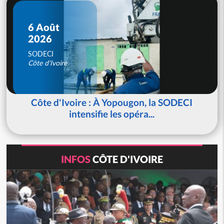
6 Août
2026
SODECI
Côte d'Ivoire
Côte d'Ivoire : À Yopougon, la SODECI
intensifie les opéra...
INFOS
CÔTE D'IVOIRE