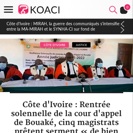
0
Côte d'Ivoire : Indépendance 2026, Thiam plaide pour un
environnement démocratique plus apaisé
CÔTE D'IVOIRE
JUSTICE
Côte d'Ivoire : Rentrée
solennelle de la cour d'appel
de Bouaké, cinq magistrats
prêtent serment « de bien