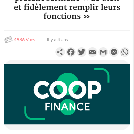
et fidèlement remplir leurs
fonctions »
4986 Vues
Il y a 4 ans
Partager
Facebook
Twitter
Email
Gmail
Messen
W