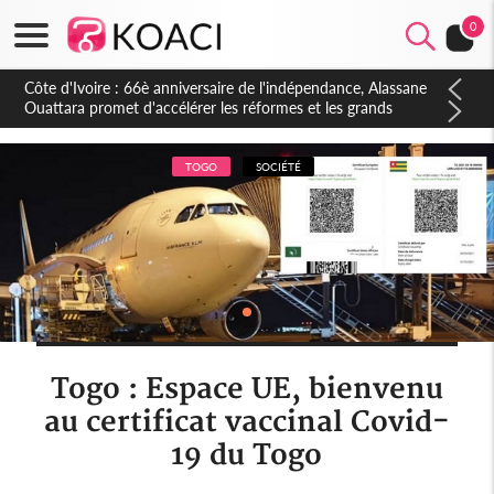
0
Côte d'Ivoire : 66è anniversaire de l'indépendance, Alassane
Ouattara promet d'accélérer les réformes et les grands
investissements pour une nation plus forte et plus prospère
TOGO
SOCIÉTÉ
Togo : Espace UE, bienvenu
au certificat vaccinal Covid-
19 du Togo