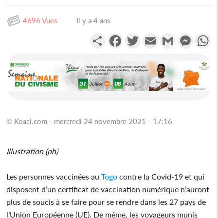
4696 Vues
Il y a 4 ans
Partager
Facebook
Twitter
Email
Gmail
Messen
W
© Koaci.com - mercredi 24 novembre 2021 - 17:16
Illustration (ph)
Les personnes vaccinées au
Togo
contre la Covid-19 et qui
disposent d’un certificat de vaccination numérique n’auront
plus de soucis à se faire pour se rendre dans les 27 pays de
l’Union Européenne (UE). De même, les voyageurs munis