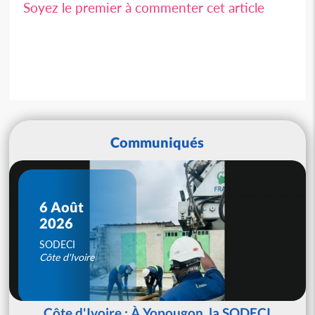
Soyez le premier à commenter cet article
Communiqués
6 Août
2026
SODECI
Côte d'Ivoire
Côte d'Ivoire : À Yopougon, la SODECI