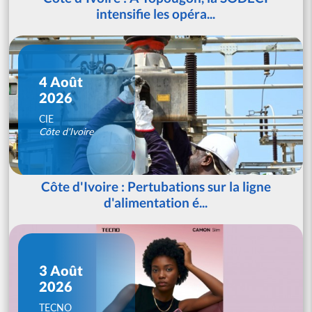
intensifie les opéra...
4 Août
2026
CIE
Côte d'Ivoire
Côte d'Ivoire : Pertubations sur la ligne
d'alimentation é...
3 Août
2026
TECNO