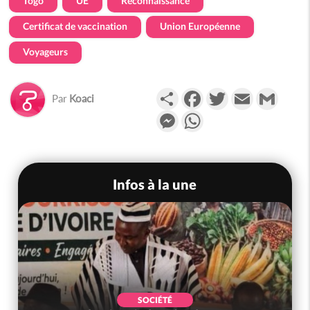
Togo
UE
Reconnaissance
Certificat de vaccination
Union Européenne
Voyageurs
Partager
Facebook
Twitter
Email
Gmail
Par
Koaci
Messenger
WhatsApp
Infos à la une
SOCIÉTÉ