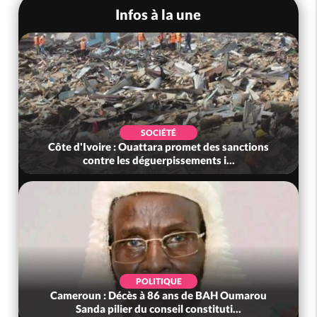
Infos à la une
SOCIÉTÉ
'Ivoire : Ouattara promet des sanctions
Côte d'Ivoir
contre les déguerpissements i...
l'inscr
POLITIQUE
oun : Décès à 86 ans de BAH Oumarou
Côte d'Ivoire
Sanda pilier du conseil constituti...
le Sous