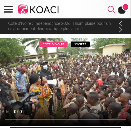
0
Côte d'Ivoire : Indépendance 2026, Thiam plaide pour un
environnement démocratique plus apaisé
CÔTE D'IVOIRE
SOCIÉTÉ