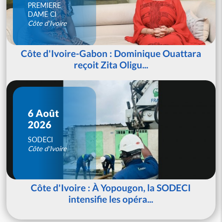
PREMIERE
DAME CI
Côte d'Ivoire
Côte d'Ivoire-Gabon : Dominique Ouattara
reçoit Zita Oligu...
6 Août
2026
SODECI
Côte d'Ivoire
Côte d'Ivoire : À Yopougon, la SODECI
intensifie les opéra...