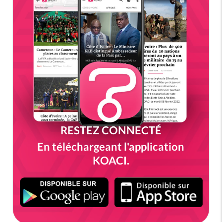
RESTEZ CONNECTÉ
En téléchargeant l'application
KOACI.