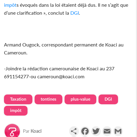
impôt
s évoqués dans la loi étaient déjà dus. Il ne s’agit que
d’une clarification », conclut la
DGI
.
Armand Ougock, correspondant permanent de Koaci au
Cameroun.
-Joindre la rédaction camerounaise de Koaci au 237
691154277-ou cameroun@koaci.com
Taxation
tontines
plus-value
DGI
impôt
Partager
Facebook
Twitter
Email
Gmail
Par
Koaci