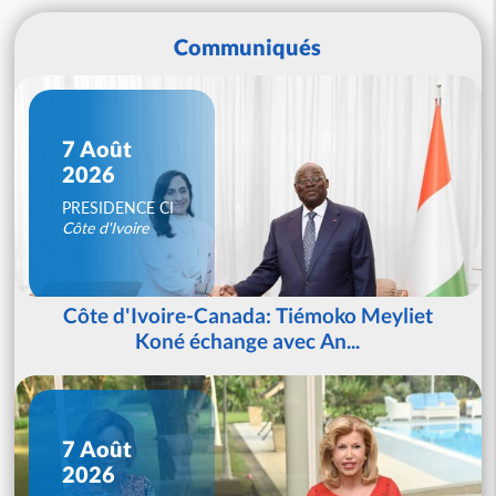
Communiqués
7 Août
2026
PRESIDENCE CI
Côte d'Ivoire
Côte d'Ivoire-Canada: Tiémoko Meyliet
Koné échange avec An...
7 Août
2026