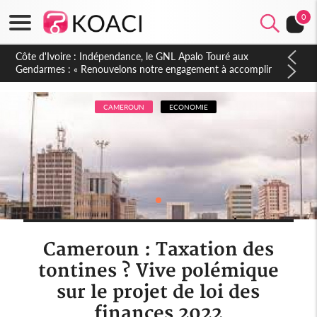
0
Sierra Leone : Un projet de réforme constitutionnelle en
gestation, points clés des amendements, un exclu d'avance
CAMEROUN
ECONOMIE
Cameroun : Taxation des
tontines ? Vive polémique
sur le projet de loi des
finances 2022