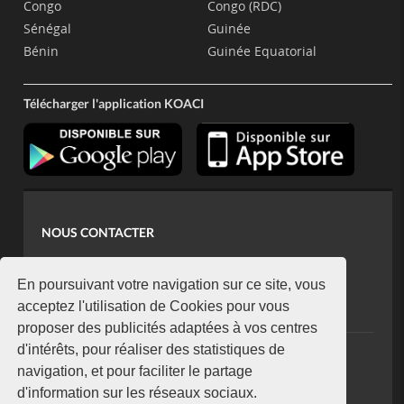
Congo
Congo (RDC)
Sénégal
Guinée
Bénin
Guinée Equatorial
Télécharger l'application KOACI
NOUS CONTACTER
contact@koaci.com
koaci@yahoo.fr
En poursuivant votre navigation sur ce site, vous
+225 07 08 85 52 93
acceptez l'utilisation de Cookies pour vous
proposer des publicités adaptées à vos centres
d'intérêts, pour réaliser des statistiques de
NEWSLETTER
navigation, et pour faciliter le partage
Restez connecté via notre newsletter
d'information sur les réseaux sociaux.