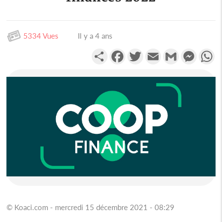
5334 Vues
Il y a 4 ans
Partager
Facebook
Twitter
Email
Gmail
Messen
W
© Koaci.com - mercredi 15 décembre 2021 - 08:29