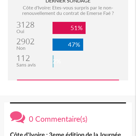
DERNIER SONDAGE
Côte d'Ivoire: Etes-vous surpris par le non-
renouvellement du contrat de Emerse Faé ?
3128
51%
Oui
2902
47%
Non
112
2%
Sans avis
0 Commentaire(s)
Côte d'Ivoire : 3eme édition de la Journée