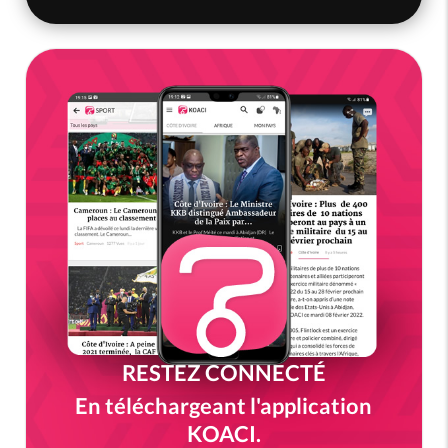
RESTEZ CONNECTÉ
En téléchargeant l'application
KOACI.