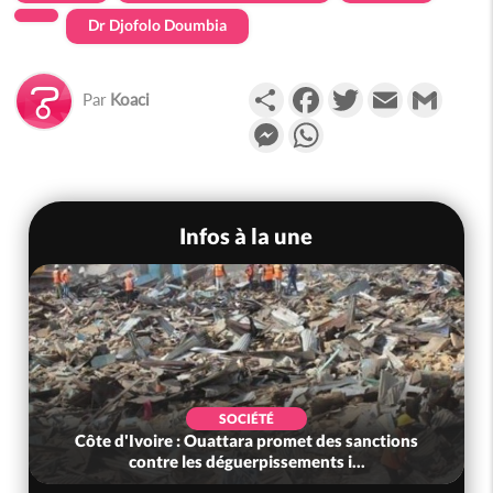
Dr Djofolo Doumbia
Partager
Facebook
Twitter
Email
Gmail
Par
Koaci
Messenger
WhatsApp
Infos à la une
SOCIÉTÉ
Côte d'Ivoire : Ouattara promet des sanctions
contre les déguerpissements i...