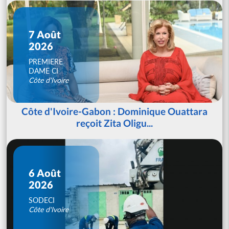
7 Août
2026
PREMIERE
DAME CI
Côte d'Ivoire
Côte d'Ivoire-Gabon : Dominique Ouattara
reçoit Zita Oligu...
6 Août
2026
SODECI
Côte d'Ivoire