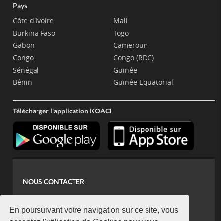
Pays
Côte d'Ivoire
Mali
Burkina Faso
Togo
Gabon
Cameroun
Congo
Congo (RDC)
Sénégal
Guinée
Bénin
Guinée Equatorial
Télécharger l'application KOACI
NOUS CONTACTER
contact@koaci.com
koaci@yahoo.fr
En poursuivant votre navigation sur ce site, vous