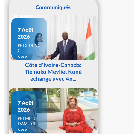
Communiqués
7 Août
2026
PRESIDENCE
CI
Côte
d'Ivoire
Côte d'Ivoire-Canada:
Tiémoko Meyliet Koné
échange avec An...
7 Août
2026
PREMIERE
DAME CI
Côte