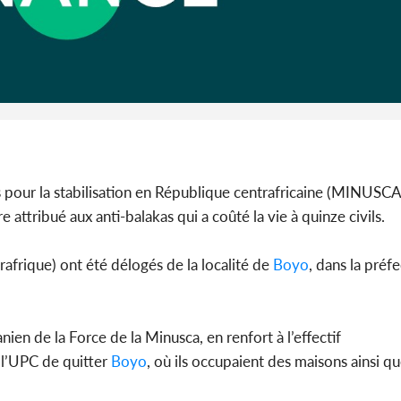
SOCIÉTÉ
Côte d'Ivoire : Concours
Sierra Le
CAFOP 2026, les résultats
réforme co
d'admissibilité (1er tou...
gestat
 pour la stabilisation en République centrafricaine (MINUSC
 attribué aux anti-balakas qui a coûté la vie à quinze civils.
afrique) ont été délogés de la localité de
Boyo
, dans la préf
nien de la Force de la Minusca, en renfort à l’effectif
 l’UPC de quitter
Boyo
, où ils occupaient des maisons ainsi qu