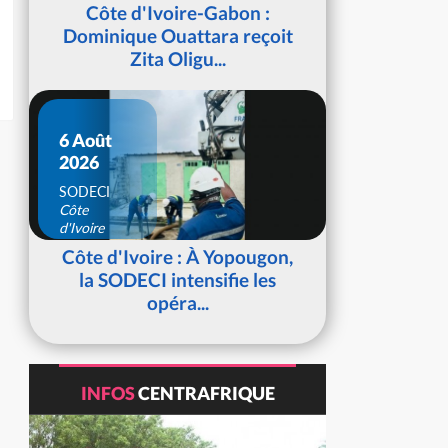
d'Ivoire
Côte d'Ivoire-Gabon :
Dominique Ouattara reçoit
Zita Oligu...
6 Août
2026
SODECI
Côte
d'Ivoire
Côte d'Ivoire : À Yopougon,
la SODECI intensifie les
opéra...
INFOS
CENTRAFRIQUE