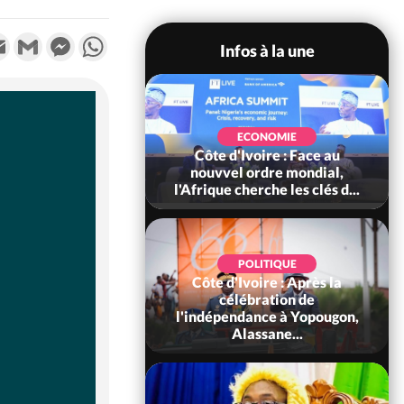
k
tter
Email
Gmail
Messenger
WhatsApp
Infos à la une
SOCIÉTÉ
Côte d'Ivoire : Méagui
ECONOMIE
Ivoire : Face au
célèbre les 66 ans de
 ordre mondial,
l'indépendance dans l'unité,
herche les clés d...
l...
POLITIQUE
voire : Après la
SOCIÉTÉ
ébration de
Côte d'Ivoire : Indépendance,
dance à Yopougon,
le GNL Apalo Touré aux
lassane...
Gendarmes : « Renouvel...