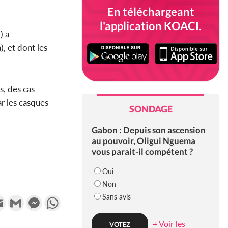
En téléchargeant
l'application KOACI.
) a
, et dont les
s, des cas
r les casques
SONDAGE
Gabon : Depuis son ascension
au pouvoir, Oligui Nguema
vous parait-il compétent ?
Oui
Non
Sans avis
k
tter
Email
Gmail
Messenger
WhatsApp
+ Voir les