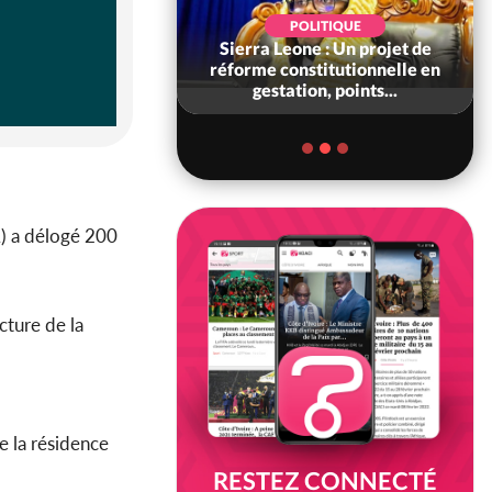
POLITIQUE
SOCIÉTÉ
one : Un projet de
Côte d'Ivoire : L'arnaque au
nstitutionnelle en
Mobile Money par liens
ion, points...
frauduleux se répand ac...
A) a délogé 200
ecture de la
e la résidence
RESTEZ CONNECTÉ