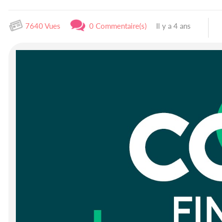
7640 Vues
0 Commentaire(s)
Il y a 4 ans