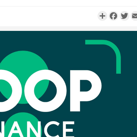
Partager
Faceboo
Twi
SOCIÉTÉ
Côte d'Ivoire : Stocks
résiduels de cacao, des
Côte d'
sociétés coopératives et
nouvvel
ach...
l'Afrique c
Côte d'I
POLITIQUE
Côte d'Ivoire : Diplomatie,
cél
Abidjan consolide ses
l'indépen
partenariats avec New Del...
A