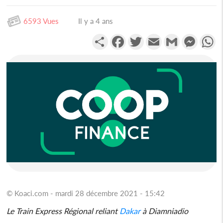
6593 Vues
Il y a 4 ans
Partager
Facebook
Twitter
Email
Gmail
Messen
W
© Koaci.com - mardi 28 décembre 2021 - 15:42
Le Train Express Régional reliant
Dakar
à Diamniadio