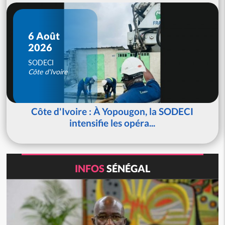
6 Août
2026
SODECI
Côte d'Ivoire
Côte d'Ivoire : À Yopougon, la SODECI
intensifie les opéra...
INFOS
SÉNÉGAL