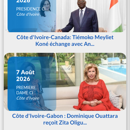
PRESIDENCE CI
Côte d'Ivoire
Côte d'Ivoire-Canada: Tiémoko Meyliet
Koné échange avec An...
7 Août
2026
PREMIERE
DAME CI
Côte d'Ivoire
Côte d'Ivoire-Gabon : Dominique Ouattara
reçoit Zita Oligu...