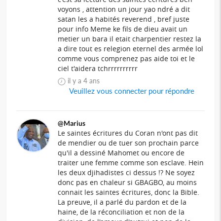
voyons , attention un jour yao ndré a dit
satan les a habités reverend , bref juste
pour info Meme ke fils de dieu avait un
metier un bara il etait charpentier restez la
a dire tout es relegion eternel des armée lol
comme vous comprenez pas aide toi et le
ciel t'aidera tchrrrrrrrrrr
il y a 4 ans
Veuillez vous connecter pour répondre
@Marius
Le saintes écritures du Coran n'ont pas dit
de mendier ou de tuer son prochain parce
qu'il a dessiné Mahomet ou encore de
traiter une femme comme son esclave. Hein
les deux djihadistes ci dessus !? Ne soyez
donc pas en chaleur si GBAGBO, au moins
connait les saintes écritures, donc la Bible.
La preuve, il a parlé du pardon et de la
haine, de la réconciliation et non de la