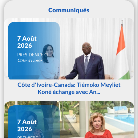
Communiqués
7 Août
2026
PRESIDENCE CI
Côte d'Ivoire
Côte d'Ivoire-Canada: Tiémoko Meyliet
Koné échange avec An...
7 Août
2026