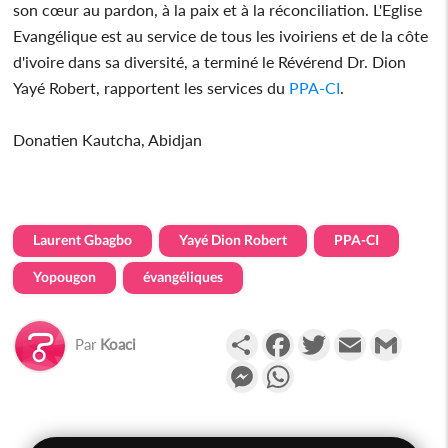
son cœur au pardon, à la paix et à la réconciliation. L'Eglise
Evangélique est au service de tous les ivoiriens et de la côte
d'ivoire dans sa diversité, a terminé le Révérend Dr. Dion
Yayé Robert, rapportent les services du
PPA-CI
.
Donatien Kautcha, Abidjan
Laurent Gbagbo
Yayé Dion Robert
PPA-CI
Yopougon
évangéliques
Partager
Facebook
Twitter
Email
Gmail
Par
Koaci
Messenger
WhatsApp