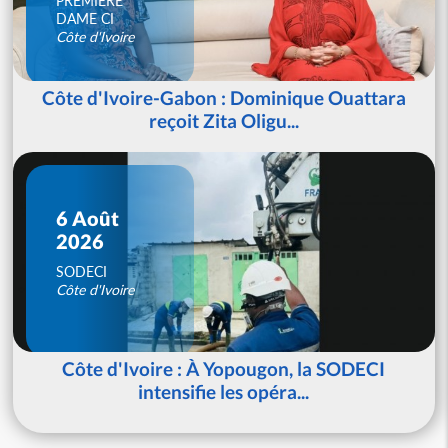
PREMIERE
DAME CI
Côte d'Ivoire
Côte d'Ivoire-Gabon : Dominique Ouattara
reçoit Zita Oligu...
6 Août
2026
SODECI
Côte d'Ivoire
Côte d'Ivoire : À Yopougon, la SODECI
intensifie les opéra...