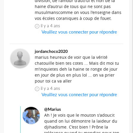
division, de l'amour d'autrui et non de la
haine d'autrui de tous qui ne sont pas
musulmanscomme on vous l'enseigne dans
vos écoles coraniques à coup de fouet.
il y a 4 ans
Veuillez vous connecter pour répondre
jordanchoco2020
marius heureux de voir que la vérité
chatouille bien tes cotes ... Mais dit moi tu
m'inquietes deh la haine te ronge de jour
en jour de plus en plus lol ... on va prier
pour toi ca va aller
il y a 4 ans
Veuillez vous connecter pour répondre
@Marius
Ah ! Je vois que le mouton s'adoucit
quand on lui démontre la laideur du
djihadisme. C'est bien ! Prône la
tolérance quand tu mendies pour ton