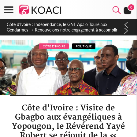
0
Sierra Leone : Un projet de réforme constitutionnelle en
gestation, points clés des amendements, un exclu d'avance
CÔTE D'IVOIRE
POLITIQUE
Côte d'Ivoire : Visite de
Gbagbo aux évangéliques à
Yopougon, le Révérend Yayé
Robert se réjouit de la «