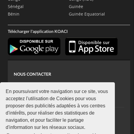
Sénégal
Guinée
Bénin
Guinée Equatorial
Télécharger l'application KOACI
NOUS CONTACTER
contact@koaci.com
koaci@yahoo.fr
En poursuivant votre navigation sur ce site, vous
+225 07 08 85 52 93
acceptez l'utilisation de Cookies pour vous
proposer des publicités adaptées à vos centres
d'intérêts, pour réaliser des statistiques de
NEWSLETTER
navigation, et pour faciliter le partage
Restez connecté via notre newsletter
d'information sur les réseaux sociaux.
S'abonner