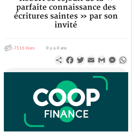
parfaite connaissance des
écritures saintes » par son
invité
7116 Vues
Il y a 4 ans
Partager
Facebook
Twitter
Email
Gmail
Messen
W