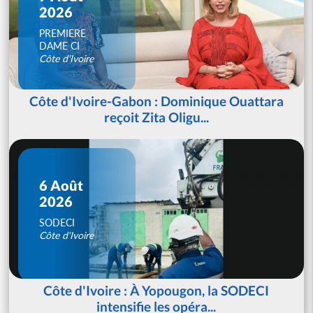
2026
PREMIERE
DAME CI
Côte d'Ivoire
Côte d'Ivoire-Gabon : Dominique Ouattara
reçoit Zita Oligu...
6 Août
2026
SODECI
Côte d'Ivoire
Côte d'Ivoire : À Yopougon, la SODECI
intensifie les opéra...