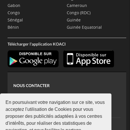
Gabon
Cameroun
Congo
Congo (RDC)
Sénégal
Guinée
Bénin
Guinée Equatorial
Télécharger l'application KOACI
NOUS CONTACTER
contact@koaci.com
koaci@yahoo.fr
En poursuivant votre navigation sur ce site, vous
+225 07 08 85 52 93
acceptez l'utilisation de Cookies pour vous
proposer des publicités adaptées à vos centres
d'intérêts, pour réaliser des statistiques de
NEWSLETTER