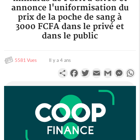
annonce l'uniformisation du
prix de la poche de sang à
3000 FCFA dans le privé et
dans le public
5581 Vues
Il y a 4 ans
Partager
Facebook
Twitter
Email
Gmail
Messen
W