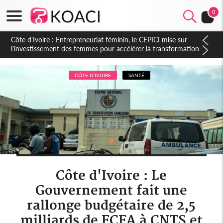
0
Côte d'Ivoire : Indépendance, le sous-préfet de Lobakuya
(Sassandra) relève des avancées importantes dans sa
circonscription
CÔTE D'IVOIRE
SANTÉ
Côte d'Ivoire : Le
Gouvernement fait une
rallonge budgétaire de 2,5
milliards de FCFA à CNTS et