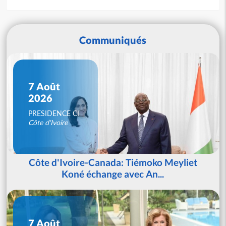
Communiqués
7 Août
2026
PRESIDENCE CI
Côte d'Ivoire
Côte d'Ivoire-Canada: Tiémoko Meyliet
Koné échange avec An...
7 Août