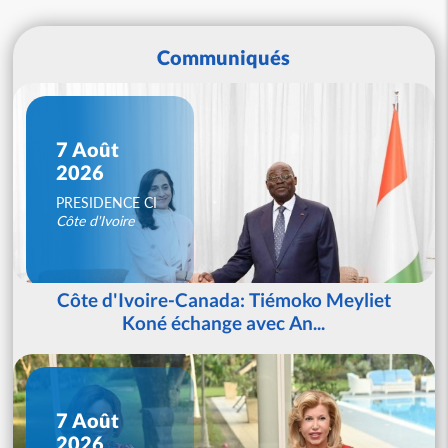
Communiqués
7 Août
2026
PRESIDENCE CI
Côte d'Ivoire
Côte d'Ivoire-Canada: Tiémoko Meyliet
Koné échange avec An...
7 Août
2026