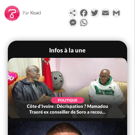
Partager
Facebook
Twitter
Email
Gmail
Par
Koaci
Messenger
WhatsApp
Infos à la une
POLITIQUE
Côte d'Ivoire : Décrispation ? Mamadou
Traoré ex conseiller de Soro a recou...