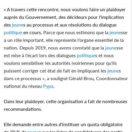
« A travers cette rencontre, nous voulons faire un plaidoyer
auprès du Gouvernement, des décideurs pour l'implication
des
jeune
s au processus et aux résolutions du dialogue
politique
en cours.
Parce que nous estimons que la
jeune
sse
a un rôle important, elle représente l'organe essentiel de la
nation. Depuis 2019, nous avons constaté que la
jeune
sse
est mise à l'écart lors des dialogues
politique
s et nous
voulons sensibiliser les autorités ivoiriennes pour qu'ils
puissent corriger cet état de fait en impliquant les
jeune
s
dans ce processus », a souligné Gérald Brou, Coordonnateur
national du réseau
Pypa
.
Dans leur plaidoyer, cette organisation a fait de nombreuses
recommandations.
Elle demande entre autres d'instituer un quota obligatoire
de 30 % de
jeune
s sur les listes de candidatures des partis