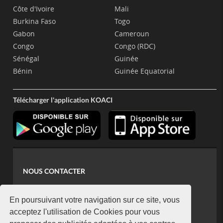
Côte d'Ivoire
Mali
Burkina Faso
Togo
Gabon
Cameroun
Congo
Congo (RDC)
Sénégal
Guinée
Bénin
Guinée Equatorial
Télécharger l'application KOACI
NOUS CONTACTER
contact@koaci.com
koaci@yahoo.fr
En poursuivant votre navigation sur ce site, vous
+225 07 08 85 52 93
acceptez l'utilisation de Cookies pour vous