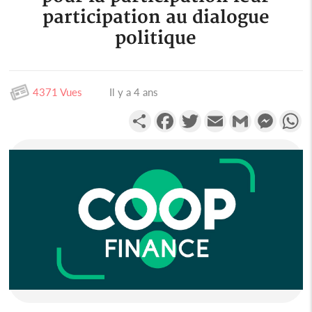
participation au dialogue
politique
4371 Vues
Il y a 4 ans
Partager
Facebook
Twitter
Email
Gmail
Messen
W