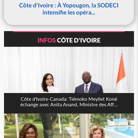
Côte d'Ivoire : À Yopougon, la SODECI
intensifie les opéra...
INFOS
CÔTE D'IVOIRE
Côte d'Ivoire-Canada: Tiémoko Meyliet Koné
échange avec Anita Anand, Ministre des Aff...