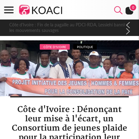
0
Côte d'Ivoire : Fin de la pagaille au PDCI-RDA, Lessiehi bannit
les mouvements sauvages
CÔTE D'IVOIRE
POLITIQUE
Côte d'Ivoire : Dénonçant
leur mise à l'écart, un
Consortium de jeunes plaide
pour la participation leur