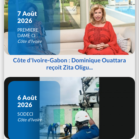
7 Août
2026
PREMIERE
DAME CI
Côte d'Ivoire
Côte d'Ivoire-Gabon : Dominique Ouattara
reçoit Zita Oligu...
6 Août
2026
SODECI
Côte d'Ivoire