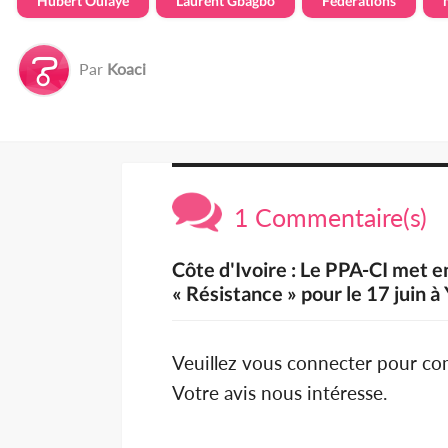
Hubert Oulaye
Laurent Gbagbo
Fédérations
Par
Koaci
1 Commentaire(s)
Côte d'Ivoire : Le PPA-CI met e
« Résistance » pour le 17 juin à
Veuillez vous connecter pour c
Votre avis nous intéresse.