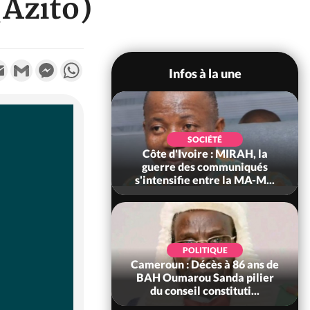
(Azito)
k
tter
Email
Gmail
Messenger
WhatsApp
Infos à la une
SOCIÉTÉ
SOCIÉTÉ
voire : Man, deux
Côte d'Ivoire : MIRAH, la
périssent dans un
guerre des communiqués
incendie
s'intensifie entre la MA-M...
SOCIÉTÉ
POLITIQUE
ire : Daloa, il tue
Cameroun : Décès à 86 ans de
ègue et cache 38
BAH Oumarou Sanda pilier
s dans une fo...
du conseil constituti...