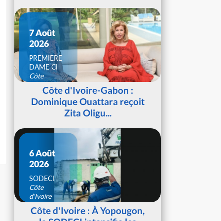
7 Août
2026
PREMIERE
DAME CI
Côte
d'Ivoire
Côte d'Ivoire-Gabon :
Dominique Ouattara reçoit
Zita Oligu...
6 Août
2026
SODECI
Côte
d'Ivoire
Côte d'Ivoire : À Yopougon,