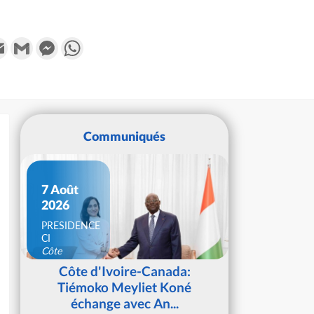
k
tter
Email
Gmail
Messenger
WhatsApp
Communiqués
7 Août
2026
PRESIDENCE
CI
Côte
d'Ivoire
Côte d'Ivoire-Canada:
Tiémoko Meyliet Koné
échange avec An...