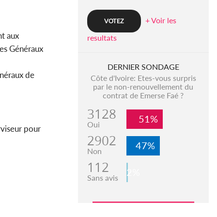
+ Voir les
nt aux
resultats
res Généraux
DERNIER SONDAGE
énéraux de
Côte d'Ivoire: Etes-vous surpris
par le non-renouvellement du
contrat de Emerse Faé ?
3128
51%
Oui
rviseur pour
2902
47%
Non
112
2%
Sans avis