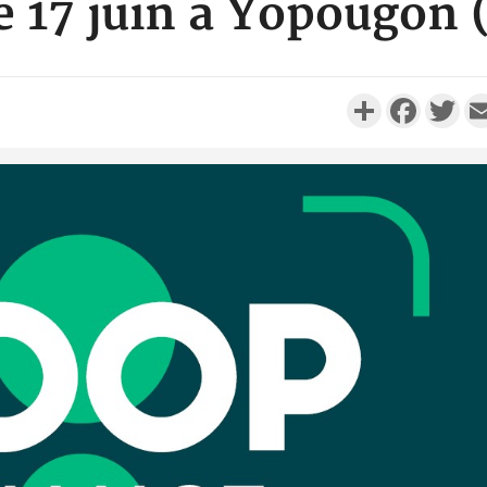
e 17 juin à Yopougon 
Partager
Faceboo
Twi
Côte d'I
personnes 
Côte d'Ivo
son coll
million