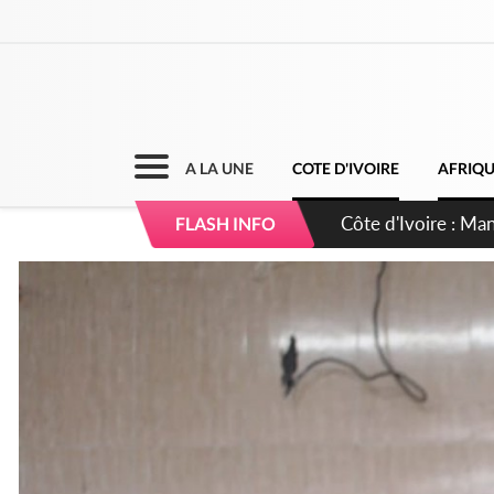
A LA UNE
COTE D'IVOIRE
AFRIQ
Côte d'Ivoire : Séi
FLASH INFO
dépigmentants da