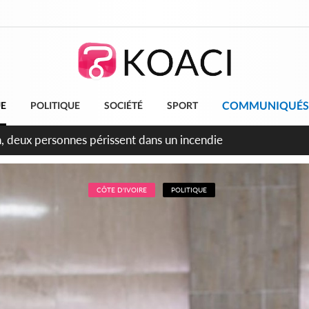
COMMUNIQUÉS
UE
POLITIQUE
SOCIÉTÉ
SPORT
leu, la célébration de la fête nationale transformée en vaste 
ngereux
CÔTE D'IVOIRE
POLITIQUE