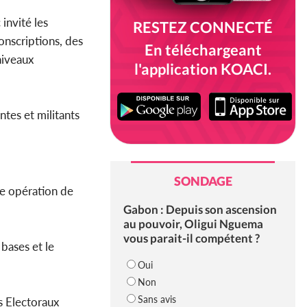
invité les
RESTEZ CONNECTÉ
onscriptions, des
En téléchargeant
niveaux
l'application KOACI.
ntes et militants
SONDAGE
te opération de
Gabon : Depuis son ascension
au pouvoir, Oligui Nguema
vous parait-il compétent ?
bases et le
Oui
Non
Sans avis
s Electoraux