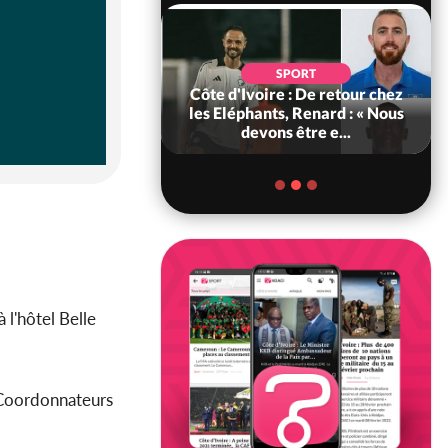
POLITIQUE
d'Ivoire : 66e
SPORT
versaire de
Côte d'Ivoire : De retour chez
ance, les Forces de
les Eléphants, Renard : « Nous
fense e...
devons être e...
l'hôtel Belle
x Coordonnateurs