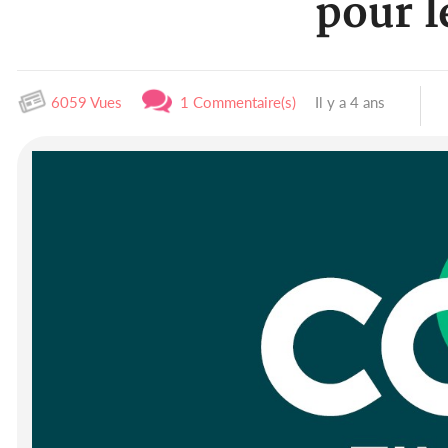
pour l
6059 Vues
1 Commentaire(s)
Il y a 4 ans