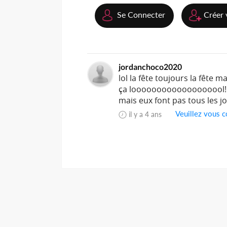
Se Connecter
Créer 
jordanchoco2020
lol la fête toujours la fête
ça looooooooooooooooool!!!!a
mais eux font pas tous les jou
Veuillez vous c
il y a 4 ans