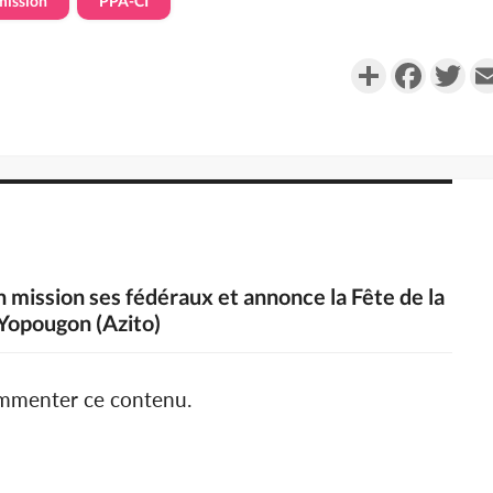
mission
PPA-CI
Partager
Faceboo
Twi
n mission ses fédéraux et annonce la Fête de la
 Yopougon (Azito)
ommenter ce contenu.