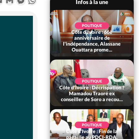
Infos à la une
POLITIQUE
POLITIQUE
un : 61 jours
Côte d'Ivoire : 66è
e de Biya, Hiram
anniversaire de
pelle le conseil
l'indépendance, Alassane
const...
Ouattara prome...
SOCIÉTÉ
POLITIQUE
voire : Ouattara
Côte d'Ivoire : Décrispation ?
 sanctions contre
Mamadou Traoré ex
erpissements i...
conseiller de Soro a recou...
POLITIQUE
Côte d'Ivoire : Fin de la
POLITIQUE
re : Fête nationale,
pagaille au PDCI-RDA,