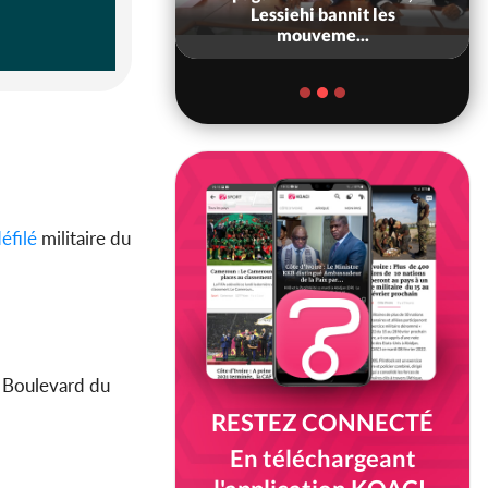
Ouattara accorde
Lessiehi bannit les
âce à 4 661...
mouveme...
éfilé
militaire du
 Boulevard du
RESTEZ CONNECTÉ
En téléchargeant