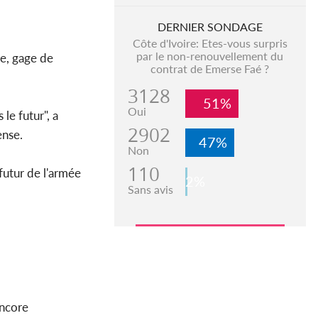
DERNIER SONDAGE
Côte d'Ivoire: Etes-vous surpris
par le non-renouvellement du
le, gage de
contrat de Emerse Faé ?
3128
51%
Oui
le futur", a
2902
ense.
47%
Non
110
futur de l'armée
2%
Sans avis
encore