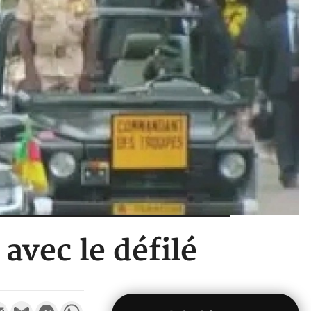
avec le défilé
k
tter
Email
Gmail
Messenger
WhatsApp