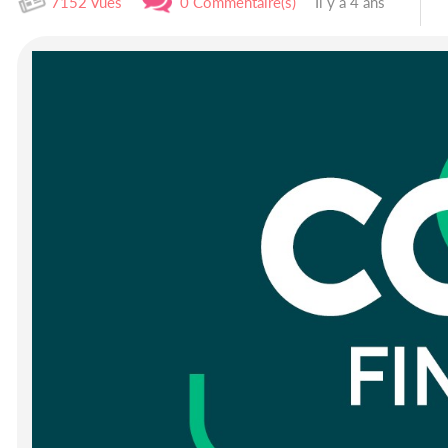
7152 Vues
0 Commentaire(s)
Il y a 4 ans