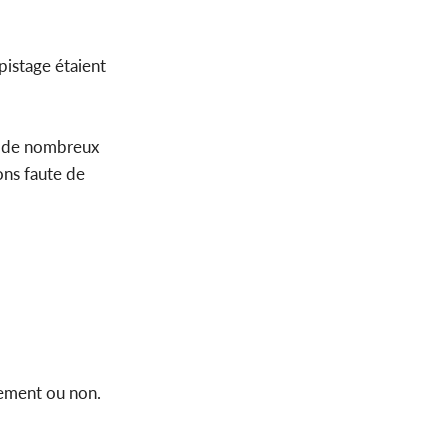
pistage étaient
n de nombreux
ons faute de
rlement ou non.