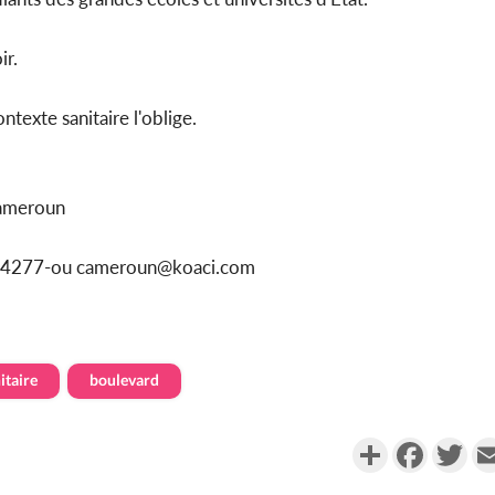
ir.
ntexte sanitaire l'oblige.
Cameroun
1154277-ou cameroun@koaci.com
itaire
boulevard
Partager
Faceboo
Twi