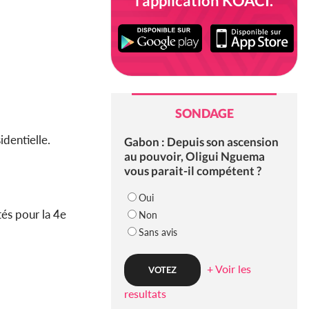
l'application KOACI.
SONDAGE
identielle.
Gabon : Depuis son ascension
au pouvoir, Oligui Nguema
vous parait-il compétent ?
Oui
és pour la 4e
Non
Sans avis
+ Voir les
resultats