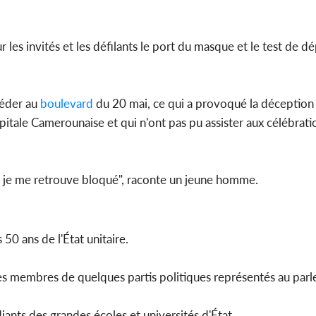
les invités et les défilants le port du masque et le test de dé
céder au
boulevard
du 20 mai, ce qui a provoqué la déceptio
pitale Camerounaise et qui n'ont pas pu assister aux célébrati
ant je me retrouve bloqué", raconte un jeune homme.
 50 ans de l'État unitaire.
ir des membres de quelques partis politiques représentés au pa
iants des grandes écoles et universités d'État.