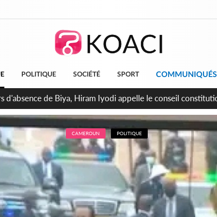
COMMUNIQUÉS
UE
POLITIQUE
SOCIÉTÉ
SPORT
n de la pagaille au PDCI-RDA, Lessiehi bannit les mouvements 
CAMEROUN
POLITIQUE