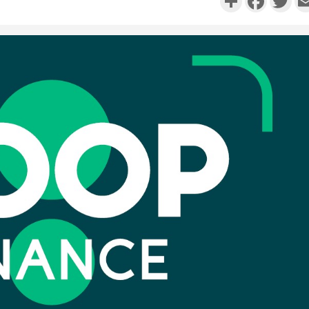
Camero
d'absenc
Iyodi ap
Côte d'I
promet des
les dégu
Côte d'Ivoi