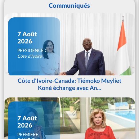
Communiqués
7 Août
2026
PRESIDENCE CI
Côte d'Ivoire
Côte d'Ivoire-Canada: Tiémoko Meyliet
Koné échange avec An...
7 Août
2026
PREMIERE