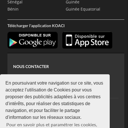
Sénégal
Guinée
Bénin
Guinée Equatorial
Télécharger l'application KOACI
NOUS CONTACTER
contact@koaci.com
koaci@yahoo.fr
En poursuivant votre navigation sur ce site, vous
+225 07 08 85 52 93
acceptez l'utilisation de Cookies pour vous
proposer des publicités adaptées à vos centres
d'intérêts, pour réaliser des statistiques de
NEWSLETTER
navigation, et pour faciliter le partage
Restez connecté via notre newsletter
d'information sur les réseaux sociaux.
S'abonner
Pour en savoir plus et paramétrer les cookies,