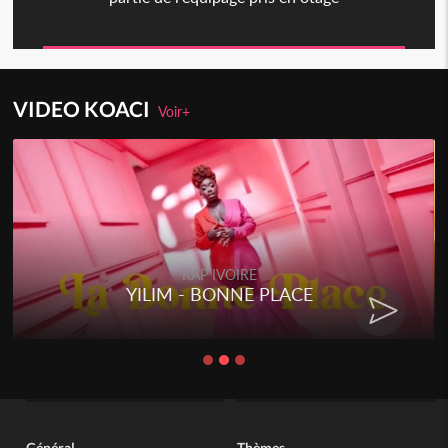
VIDEO KOACI
Voir+
RAP IVOIRE
YILIM - BONNE PLACE
Général
Thèmes