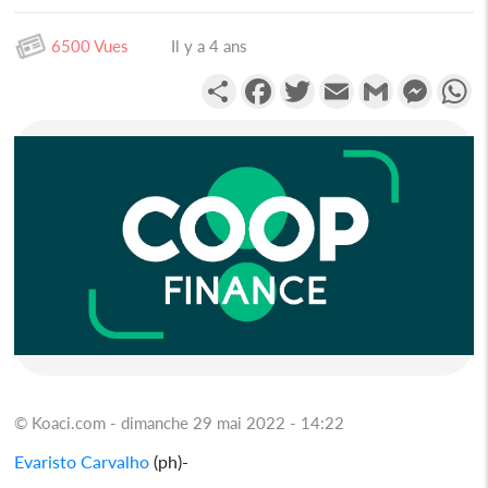
6500 Vues
Il y a 4 ans
Partager
Facebook
Twitter
Email
Gmail
Messen
W
© Koaci.com - dimanche 29 mai 2022 - 14:22
Evaristo Carvalho
(ph)-