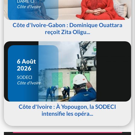
DAME CI
Côte d'Ivoire
Côte d'Ivoire-Gabon : Dominique Ouattara
reçoit Zita Oligu...
6 Août
2026
SODECI
Côte d'Ivoire
Côte d'Ivoire : À Yopougon, la SODECI
intensifie les opéra...