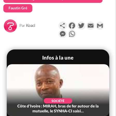
Faustin Gré
Partager
Facebook
Twitter
Email
Gmail
Par
Koaci
Messenger
WhatsApp
Infos à la une
SOCIÉTÉ
Côte d'Ivoire : MIRAH, bras de fer autour de la
mutuelle, le SYNHA-CI saisi...