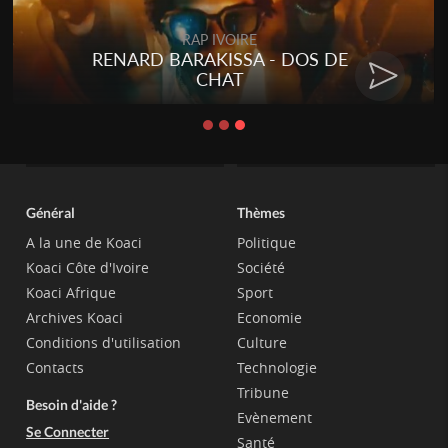
RAP IVOIRE
RENARD BARAKISSA - DOS DE
CHAT
Général
Thèmes
A la une de Koaci
Politique
Koaci Côte d'Ivoire
Société
Koaci Afrique
Sport
Archives Koaci
Economie
Conditions d'utilisation
Culture
Contacts
Technologie
Tribune
Besoin d'aide ?
Evènement
Se Connecter
Santé