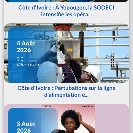
Côte d'Ivoire : À Yopougon, la SODECI
intensifie les opéra...
4 Août
2026
CIE
Côte d'Ivoire
Côte d'Ivoire : Pertubations sur la ligne
d'alimentation é...
3 Août
2026