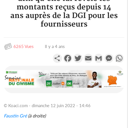
montants reçus depuis 14
ans auprès de la DGI pour les
fournisseurs
6265 Vues
Il y a 4 ans
Partager
Facebook
Twitter
Email
Gmail
Messen
W
© Koaci.com - dimanche 12 juin 2022 - 14:46
Faustin Gré
(à droite)