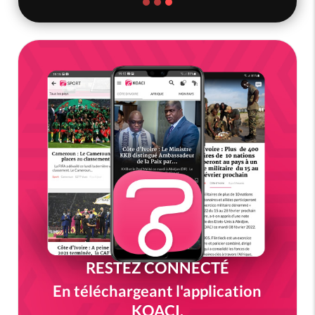
RESTEZ CONNECTÉ
En téléchargeant l'application
KOACI.