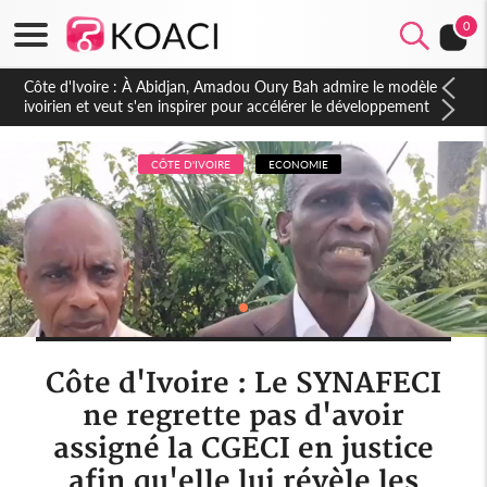
0
Côte d'Ivoire : À Abidjan, Amadou Oury Bah admire le modèle
ivoirien et veut s'en inspirer pour accélérer le développement
de la Guinée
CÔTE D'IVOIRE
ECONOMIE
Côte d'Ivoire : Le SYNAFECI
ne regrette pas d'avoir
assigné la CGECI en justice
afin qu'elle lui révèle les