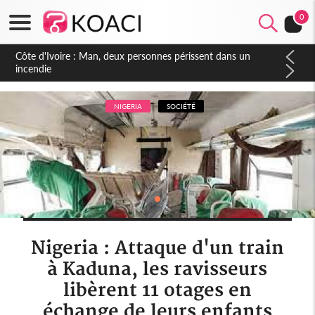
0
Côte d'Ivoire : Séileu, la célébration de la fête nationale
transformée en vaste campagne contre les produits
dépigmentants dangereux
NIGERIA
SOCIÉTÉ
Nigeria : Attaque d'un train
à Kaduna, les ravisseurs
libèrent 11 otages en
échange de leurs enfants