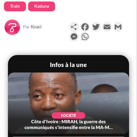
Train
Kaduna
Partager
Facebook
Twitter
Email
Gmail
Par
Koaci
Messenger
WhatsApp
Infos à la une
SOCIÉTÉ
Côte d'Ivoire : MIRAH, la guerre des
communiqués s'intensifie entre la MA-M...