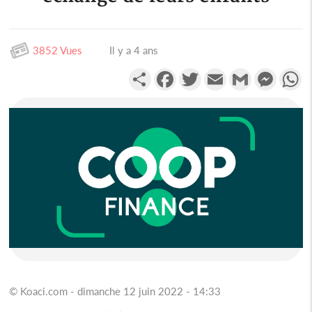
3852 Vues
Il y a 4 ans
Partager
Facebook
Twitter
Email
Gmail
Messen
W
© Koaci.com - dimanche 12 juin 2022 - 14:33