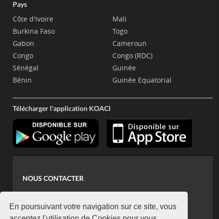
Pays
Côte d'Ivoire
Mali
Burkina Faso
Togo
Gabon
Cameroun
Congo
Congo (RDC)
Sénégal
Guinée
Bénin
Guinée Equatorial
Télécharger l'application KOACI
NOUS CONTACTER
contact@koaci.com
koaci@yahoo.fr
En poursuivant votre navigation sur ce site, vous
acceptez l'utilisation de Cookies pour vous