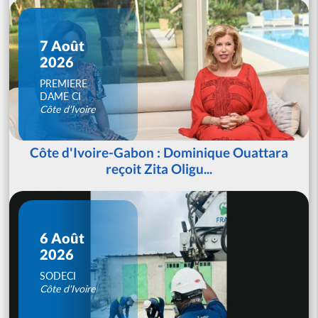
7 Août
2026
PREMIERE
DAME CI
Côte d'Ivoire
Côte d'Ivoire-Gabon : Dominique Ouattara
reçoit Zita Oligu...
6 Août
2026
SODECI
Côte d'Ivoire