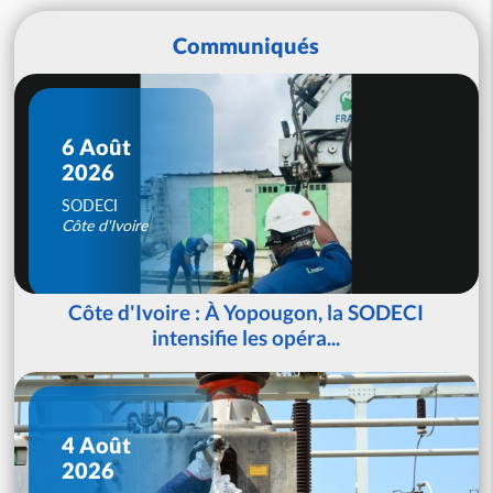
Communiqués
6 Août
2026
SODECI
Côte d'Ivoire
Côte d'Ivoire : À Yopougon, la SODECI
intensifie les opéra...
4 Août
2026