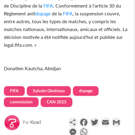
de Discipline de la
FIFA
. Conformément à l'article 30 du
Règlement anti
dopage
de la
FIFA
, la suspension couvre,
entre autres, tous les types de matches, y compris les
matches nationaux, internationaux, amicaux et officiels. La
décision motivée a été notifiée aujourd'hui et publiée sur
legal.fifa.com. »
Donatien Kautcha, Abidjan
FIFA
Sylvain Gbohouo
dopage
commission
CAN 2023
Partager
Facebook
Twitter
Email
Gmail
Par
Koaci
Messenger
WhatsApp