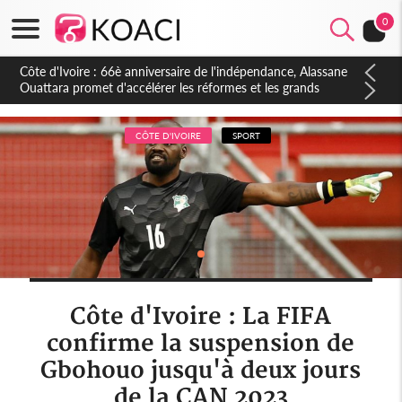
0
Côte d'Ivoire : À Abidjan, Amadou Oury Bah admire le modèle
ivoirien et veut s'en inspirer pour accélérer le développement
de la Guinée
CÔTE D'IVOIRE
SPORT
Côte d'Ivoire : La FIFA
confirme la suspension de
Gbohouo jusqu'à deux jours
de la CAN 2023