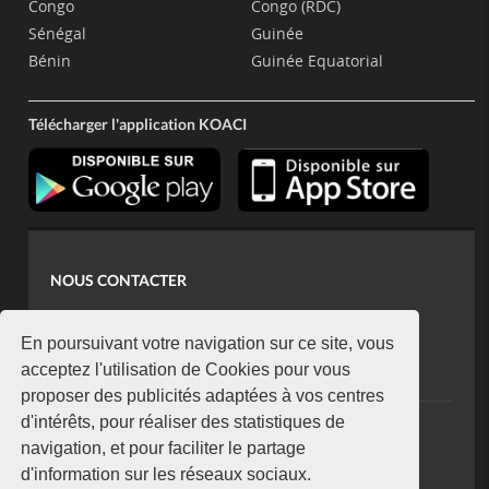
Congo
Congo (RDC)
Sénégal
Guinée
Bénin
Guinée Equatorial
Télécharger l'application KOACI
NOUS CONTACTER
contact@koaci.com
koaci@yahoo.fr
En poursuivant votre navigation sur ce site, vous
+225 07 08 85 52 93
acceptez l'utilisation de Cookies pour vous
proposer des publicités adaptées à vos centres
d'intérêts, pour réaliser des statistiques de
NEWSLETTER
navigation, et pour faciliter le partage
Restez connecté via notre newsletter
d'information sur les réseaux sociaux.