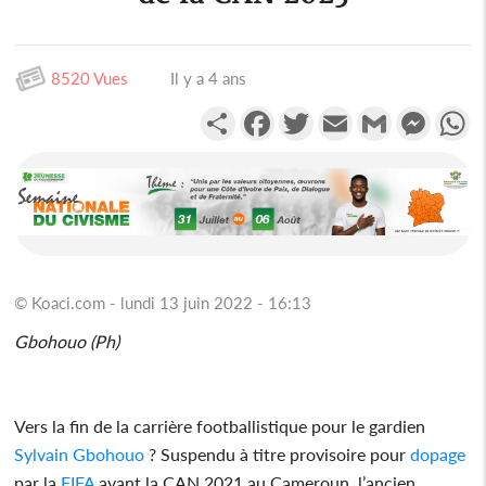
8520 Vues
Il y a 4 ans
Partager
Facebook
Twitter
Email
Gmail
Messen
W
© Koaci.com - lundi 13 juin 2022 - 16:13
Gbohouo (Ph)
Vers la fin de la carrière footballistique pour le gardien
Sylvain Gbohouo
? Suspendu à titre provisoire pour
dopage
par la
FIFA
avant la CAN 2021 au Cameroun, l’ancien