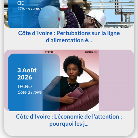
CIE
Côte d'Ivoire
Côte d'Ivoire : Pertubations sur la ligne
d'alimentation é...
3 Août
2026
TECNO
Côte d'Ivoire
Côte d'Ivoire : L'économie de l'attention :
pourquoi les j...