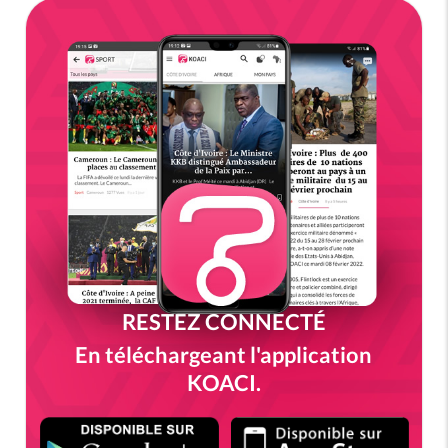
RESTEZ CONNECTÉ
En téléchargeant l'application
KOACI.