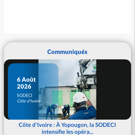
Communiqués
6 Août
2026
SODECI
Côte d'Ivoire
Côte d'Ivoire : À Yopougon, la SODECI
intensifie les opéra...