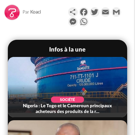
Partager
Facebook
Twitter
Email
Gmail
Par
Koaci
Messenger
WhatsApp
Infos à la une
SOCIÉTÉ
Côte d'Ivoire : Préparatifs de la Rentrée
Scolaire 2026-2027, les responsab...