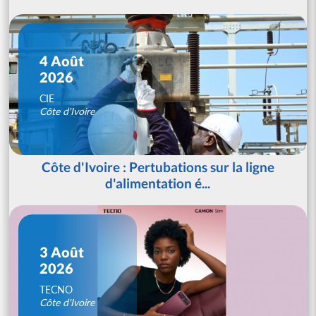
4 Août
2026
CIE
Côte d'Ivoire
Côte d'Ivoire : Pertubations sur la ligne
d'alimentation é...
3 Août
2026
TECNO
Côte d'Ivoire