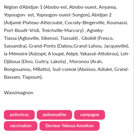
Région d'Abidjan 1 (Abobo-est, Abobo-ouest, Anyama,
Yopougon- est, Yopougon-ouest-Songon), Abidjan 2
(Adjamé-Plateau-Attecoubé, Cocody-Bingerville, Koumassi,
Port-Bouët-Vridi, Treichville-Marcory) , Agneby-
Tiassa (Agboville, Sikenssi, Tiassalé) , Gboklê (Fresco,
Sassandra), Grand-Ponts (Dabou,Grand-Lahou, Jacqueville),
la Mémoire (Adzopé, A loupé, Alépé, Yakassé-Attobrou), Loh-
Djiboua (Divo, Guitry, Lakota) , Moronou (Arah,
Bongouanou, MBatto), Sud-comoé (Aboisso, Adiaké, Grand-
Bassam, Tiapoum).
Wassimagnon
poliovirus
poliomyélite
campagne
vaccination
Docteur Yeboua Amoikon