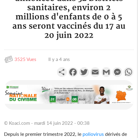
sanitaires, environ 2
millions d'enfants de 0 à 5
ans seront vaccinés du 17 au
20 juin 2022
3525 Vues
Il y a 4 ans
Partager
Facebook
Twitter
Email
Gmail
Messen
W
© Koaci.com - mardi 14 juin 2022 - 00:38
Depuis le premier trimestre 2022, le
poliovirus
dérivés de