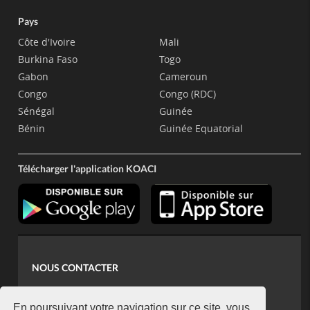
Pays
Côte d'Ivoire
Mali
Burkina Faso
Togo
Gabon
Cameroun
Congo
Congo (RDC)
Sénégal
Guinée
Bénin
Guinée Equatorial
Télécharger l'application KOACI
NOUS CONTACTER
contact@koaci.com
En poursuivant votre navigation sur ce site, vous