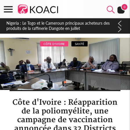
0
Nigeria : Le Togo et le Cameroun principaux acheteurs des
produits de la raffinerie Dangote en juillet
CÔTE D'IVOIRE
SANTÉ
Côte d'Ivoire : Réapparition
de la poliomyélite, une
campagne de vaccination
annoncée dans 32 Districts