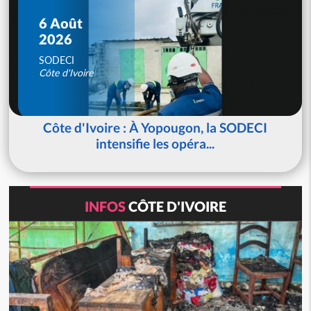
6 Août
2026
SODECI
Côte d'Ivoire
Côte d'Ivoire : À Yopougon, la SODECI
intensifie les opéra...
INFOS
CÔTE D'IVOIRE