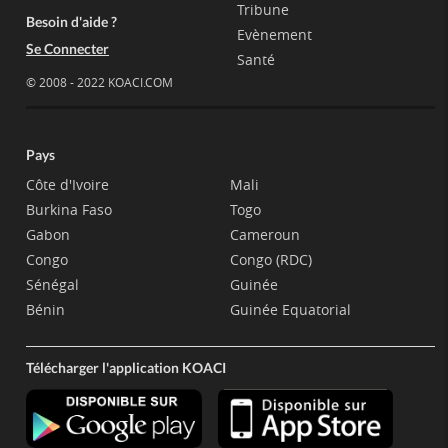
Tribune
Besoin d'aide ?
Evènement
Se Connecter
Santé
© 2008 - 2022 KOACI.COM
Pays
Côte d'Ivoire
Mali
Burkina Faso
Togo
Gabon
Cameroun
Congo
Congo (RDC)
Sénégal
Guinée
Bénin
Guinée Equatorial
Télécharger l'application KOACI