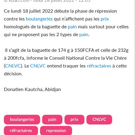
Ce lundi 18 juillet 2022 débute la phase de répression
contre les
boulangeries
qui n’affichent pas les
prix
homologués de la baguette de
pain
mais surtout pour celles
qui ne proposent pas les 2 types de
pain
.
Il s’agit de la baguette de 174 g à 150FCFA et celle de 232g
à 200fcfa, informe le Conseil National Contre la Vie Chère
(
CNLVC
). Le
CNLVC
entend traquer les
réfractaires
à cette
décision.
Donatien Kautcha, Abidjan
boulangeries
pain
prix
CNLVC
réfractaires
repression