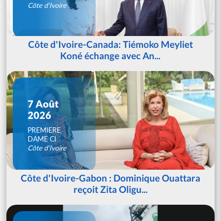
Côte d'Ivoire
Côte d'Ivoire-Canada: Tiémoko Meyliet
Koné échange avec An...
7 Août
2026
PREMIERE
DAME CI
Côte d'Ivoire
Côte d'Ivoire-Gabon : Dominique Ouattara
reçoit Zita Oligu...