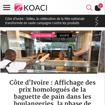
0
Côte d'Ivoire : Daloa, il tue son collègue et cache 38 millions
dans une fosse septique
CÔTE D'IVOIRE
SOCIÉTÉ
Côte d'Ivoire : Affichage des
prix homologués de la
baguette de pain dans les
boulangeries, la phase de