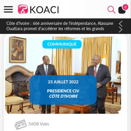
0
Côte d'Ivoire : À Abidjan, Amadou Oury Bah admire le modèle
ivoirien et veut s'en inspirer pour accélérer le développement
de la Guinée
COMMUNIQUÉ
23 JUILLET 2022
PRESIDENCE CIV
CÔTE D'IVOIRE
5608 Vues