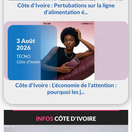
Côte d'Ivoire : Pertubations sur la ligne
d'alimentation é...
3 Août
2026
TECNO
Côte d'Ivoire
Côte d'Ivoire : L'économie de l'attention :
pourquoi les j...
INFOS
CÔTE D'IVOIRE