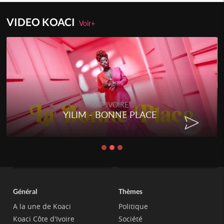
VIDEO KOACI
Voir+
RAP IVOIRE
YILIM - BONNE PLACE
Général
Thèmes
A la une de Koaci
Politique
Koaci Côte d'Ivoire
Société