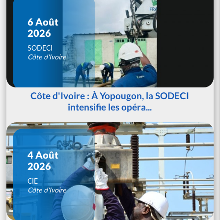
6 Août
2026
SODECI
Côte d'Ivoire
Côte d'Ivoire : À Yopougon, la SODECI
intensifie les opéra...
4 Août
2026
CIE
Côte d'Ivoire