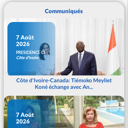
Communiqués
7 Août
2026
PRESIDENCE CI
Côte d'Ivoire
Côte d'Ivoire-Canada: Tiémoko Meyliet
Koné échange avec An...
7 Août
2026