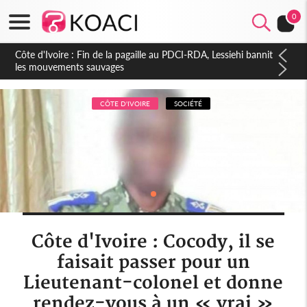
0
Côte d'Ivoire : Ouattara promet des sanctions contre les
déguerpissements illégaux
CÔTE D'IVOIRE
SOCIÉTÉ
Côte d'Ivoire : Cocody, il se
faisait passer pour un
Lieutenant-colonel et donne
rendez-vous à un « vrai »