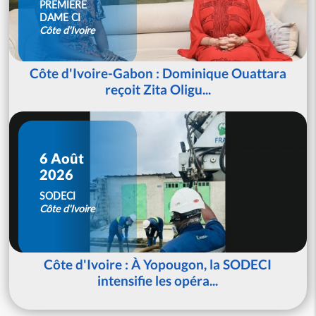
PREMIERE
DAME CI
Côte d'Ivoire
Côte d'Ivoire-Gabon : Dominique Ouattara
reçoit Zita Oligu...
6 Août
2026
SODECI
Côte d'Ivoire
Côte d'Ivoire : À Yopougon, la SODECI
intensifie les opéra...