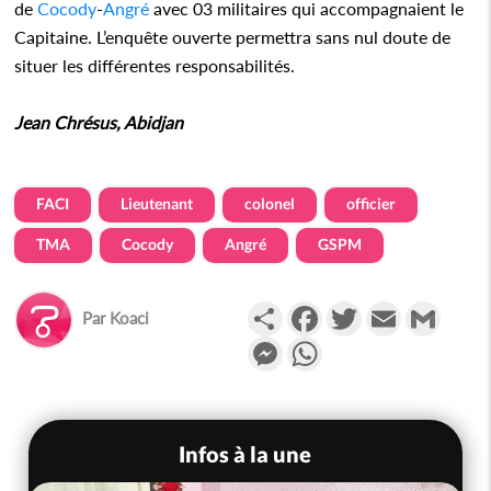
de
Cocody
-
Angré
avec 03 militaires qui accompagnaient le
Capitaine. L’enquête ouverte permettra sans nul doute de
situer les différentes responsabilités.
Jean Chrésus, Abidjan
FACI
Lieutenant
colonel
officier
TMA
Cocody
Angré
GSPM
Partager
Facebook
Twitter
Email
Gmail
Par
Koaci
Messenger
WhatsApp
Infos à la une