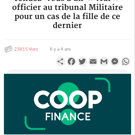
officier au tribunal Militaire
pour un cas de la fille de ce
dernier
23815 Vues
Il y a 4 ans
Partager
Facebook
Twitter
Email
Gmail
Messen
W