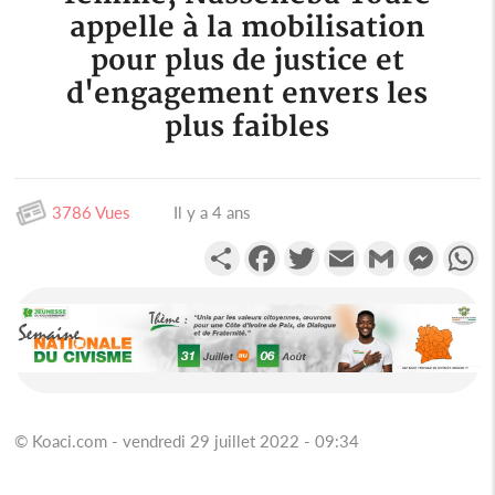
appelle à la mobilisation
pour plus de justice et
d'engagement envers les
plus faibles
3786 Vues
Il y a 4 ans
Partager
Facebook
Twitter
Email
Gmail
Messen
W
© Koaci.com - vendredi 29 juillet 2022 - 09:34