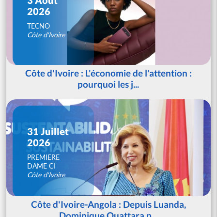
2026
TECNO
Côte d'Ivoire
Côte d'Ivoire : L'économie de l'attention :
pourquoi les j...
31 Juillet
2026
PREMIERE
DAME CI
Côte d'Ivoire
Côte d'Ivoire-Angola : Depuis Luanda,
Dominique Ouattara p...