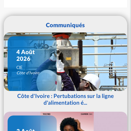
Communiqués
4 Août
2026
CIE
Côte d'Ivoire
Côte d'Ivoire : Pertubations sur la ligne
d'alimentation é...
3 Août