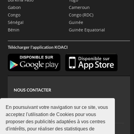
Gabon
Cameroun
Congo
Congo (RDC)
Sénégal
Guinée
Bénin
Guinée Equatorial
Télécharger l'application KOACI
NOUS CONTACTER
contact@koaci.com
koaci@yahoo.fr
En poursuivant votre navigation sur ce site, vous
+225 07 08 85 52 93
acceptez l'utilisation de Cookies pour vous
proposer des publicités adaptées à vos centres
d'intérêts, pour réaliser des statistiques de
NEWSLETTER