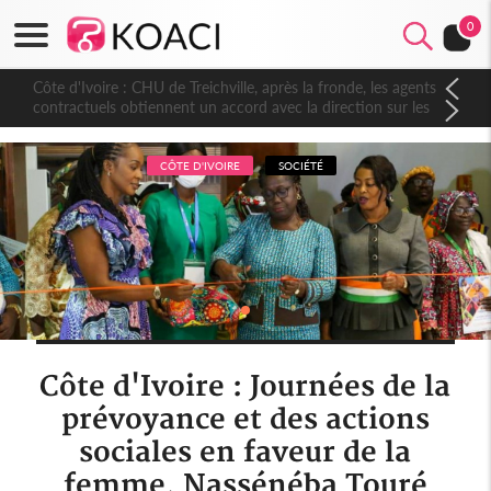
0
Côte d'Ivoire : CHU de Treichville, après la fronde, les agents
contractuels obtiennent un accord avec la direction sur les
arriérés du SMIG 2023
CÔTE D'IVOIRE
SOCIÉTÉ
Côte d'Ivoire : Journées de la
prévoyance et des actions
sociales en faveur de la
femme, Nassénéba Touré