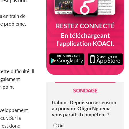
n'est pas bon.
 en train de
 le problème,
RESTEZ CONNECTÉ
En téléchargeant
l'application KOACI.
te difficulté. Il
également
n point
SONDAGE
Gabon : Depuis son ascension
au pouvoir, Oligui Nguema
 développement
vous parait-il compétent ?
eur. Sur la
r est donc
Oui