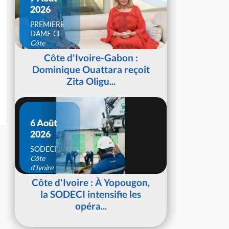
2026
PREMIERE
DAME CI
Côte
d'Ivoire
Côte d'Ivoire-Gabon :
Dominique Ouattara reçoit
Zita Oligu...
6 Août
2026
SODECI
Côte
d'Ivoire
Côte d'Ivoire : À Yopougon,
la SODECI intensifie les
opéra...