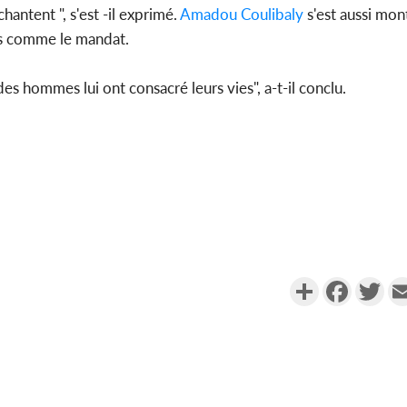
antent ", s'est -il exprimé.
Amadou Coulibaly
s'est aussi mon
es comme le mandat.
es hommes lui ont consacré leurs vies", a-t-il conclu.
Partager
Faceboo
Twi