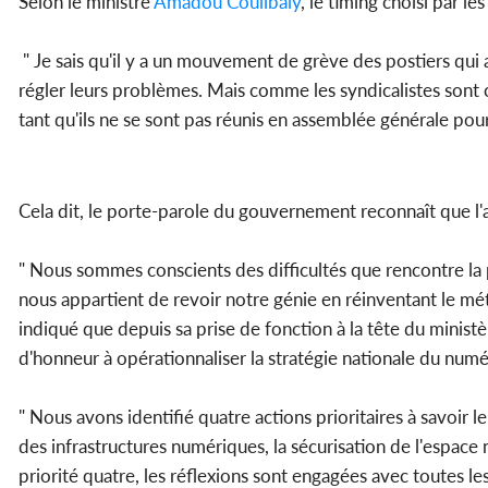
Selon le ministre
Amadou Coulibaly
, le timing choisi par 
" Je sais qu'il y a un mouvement de grève des postiers q
régler leurs problèmes. Mais comme les syndicalistes sont c
tant qu'ils ne se sont pas réunis en assemblée générale pour l
Cela dit, le porte-parole du gouvernement reconnaît que l'ac
" Nous sommes conscients des difficultés que rencontre la 
nous appartient de revoir notre génie en réinventant le métie
indiqué que depuis sa prise de fonction à la tête du minis
d'honneur à opérationnaliser la stratégie nationale du numé
" Nous avons identifié quatre actions prioritaires à savoi
des infrastructures numériques, la sécurisation de l'espace 
priorité quatre, les réflexions sont engagées avec toutes le