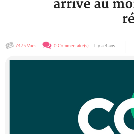
arrive au m
r
7475 Vues
0 Commentaire(s)
Il y a 4 ans