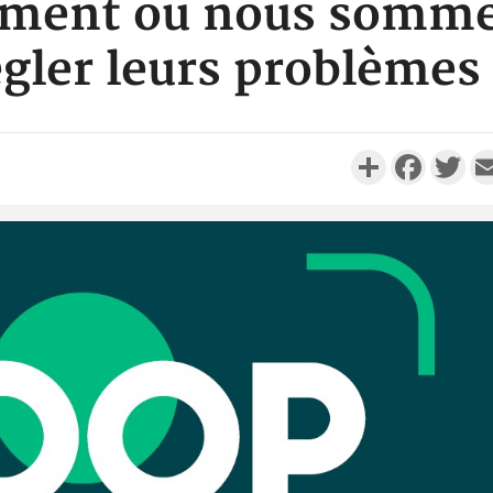
oment où nous sommes
égler leurs problèmes
Partager
Faceboo
Twi
Côte d'Ivo
réussi du
Adama 
Côte 
anni