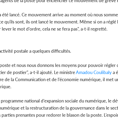
les agents de la poste pour enclencher ce mouvement de grève 
ui a été lancé. Ce mouvement arrive au moment où nous sommes
e qu'ils sont, ils ont lancé le mouvement. Même si on a réglé
ever le mot d'ordre, cela ne se fera pas", a-t-il regretté.
tivité postale a quelques difficultés.
poste et nous nous donnons les moyens pour pouvoir régler cet
r de postier", a-t-il ajouté. Le ministre
Amadou Coulibaly
a 
tère de la Communication et de l'économie numérique, il met u
rique.
r le programme national d'expansion sociale du numérique, le
numérique et la restructuration de la gouvernance dans le sect
s parties prenantes pour redorer le blason de la poste. L'espoi