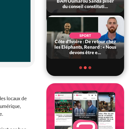
ance, les Forces de
BAH Oumarou Sanda pilier
fense e...
du conseil constituti...
SOCIÉTÉ
SPORT
voire : MIRAH, la
Côte d'Ivoire : De retour chez
des communiqués
les Eléphants, Renard : « Nous
ie entre la MA-M...
devons être e...
les locaux de
numérique,
e.