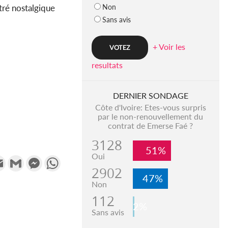
Non
tré nostalgique
Sans avis
+ Voir les
resultats
DERNIER SONDAGE
Côte d'Ivoire: Etes-vous surpris
par le non-renouvellement du
contrat de Emerse Faé ?
3128
51%
Oui
k
tter
Email
Gmail
Messenger
WhatsApp
2902
47%
Non
112
2%
Sans avis