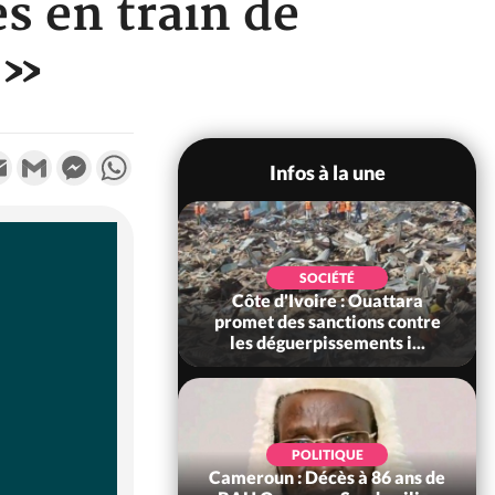
 en train de
 »
k
tter
Email
Gmail
Messenger
WhatsApp
Infos à la une
POLITIQUE
SOCIÉTÉ
ire : Après le pari
Côte d'Ivoire : Ouattara
 66e anniversaire,
promet des sanctions contre
Bictogo : «...
les déguerpissements i...
POLITIQUE
d'Ivoire : 66e
POLITIQUE
versaire de
Cameroun : Décès à 86 ans de