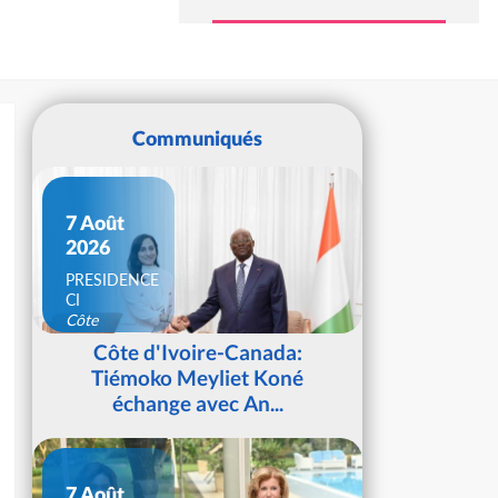
Communiqués
7 Août
2026
PRESIDENCE
CI
Côte
d'Ivoire
Côte d'Ivoire-Canada:
Tiémoko Meyliet Koné
échange avec An...
7 Août