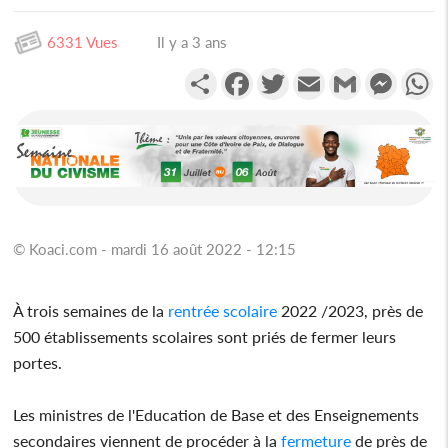
6331 Vues
Il y a 3 ans
Partager
Facebook
Twitter
Email
Gmail
Messen
W
© Koaci.com - mardi 16 août 2022 - 12:15
À trois semaines de la
rentrée scolaire
2022 /2023, près de
500 établissements scolaires sont priés de fermer leurs
portes.
Les ministres de l'Education de Base et des Enseignements
secondaires viennent de procéder à la
fermeture
de près de