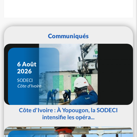
Communiqués
6 Août
2026
SODECI
Côte d'Ivoire
Côte d'Ivoire : À Yopougon, la SODECI
intensifie les opéra...