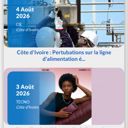
4 Août
2026
CIE
Côte d'Ivoire
Côte d'Ivoire : Pertubations sur la ligne
d'alimentation é...
3 Août
2026
TECNO
Côte d'Ivoire