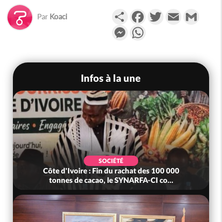
Partager
Facebook
Twitter
Email
Gmail
Par
Koaci
Messenger
WhatsApp
Infos à la une
SOCIÉTÉ
Côte d'Ivoire : Fin du rachat des 100 000
tonnes de cacao, le SYNARFA-CI co...