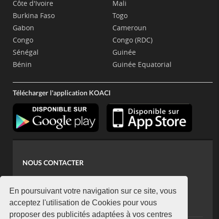
Côte d'Ivoire
Mali
Burkina Faso
Togo
Gabon
Cameroun
Congo
Congo (RDC)
Sénégal
Guinée
Bénin
Guinée Equatorial
Télécharger l'application KOACI
NOUS CONTACTER
contact@koaci.com
koaci@yahoo.fr
En poursuivant votre navigation sur ce site, vous
+225 07 08 85 52 93
acceptez l'utilisation de Cookies pour vous
proposer des publicités adaptées à vos centres