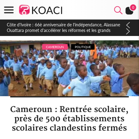
0
Côte d'Ivoire : À Abidjan, Amadou Oury Bah admire le modèle
ivoirien et veut s'en inspirer pour accélérer le développement
de la Guinée
CAMEROUN
POLITIQUE
Cameroun : Rentrée scolaire,
près de 500 établissements
scolaires clandestins fermés