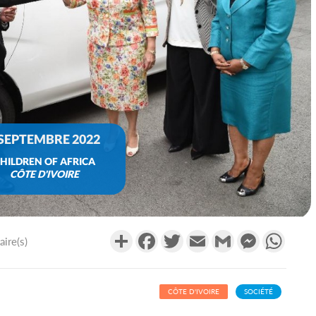
 SEPTEMBRE 2022
HILDREN OF AFRICA
CÔTE D'IVOIRE
Partager
Facebook
Twitter
Email
Gmail
Messenger
What
ire(s)
CÔTE D'IVOIRE
SOCIÉTÉ