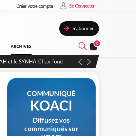
Se Connecter
Créer votre compte
S'abonner
0
ARCHIVES
atique plus apaisé
COMMUNIQUÉ
KOACI
Diffusez vos
communiqués sur