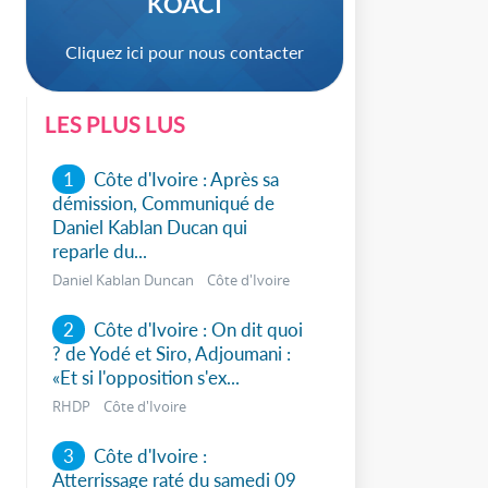
KOACI
Cliquez ici pour nous contacter
LES PLUS LUS
1
Côte d'Ivoire : Après sa
démission, Communiqué de
Daniel Kablan Ducan qui
reparle du...
Daniel Kablan Duncan Côte d'Ivoire
2
Côte d'Ivoire : On dit quoi
? de Yodé et Siro, Adjoumani :
sApp
«Et si l'opposition s'ex...
RHDP Côte d'Ivoire
3
Côte d'Ivoire :
Atterrissage raté du samedi 09