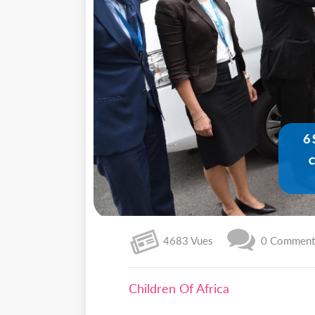
6
C
4683 Vues
0 Commenta
Children Of Africa