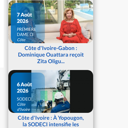
7 Août
2026
PREMIERE
DAME CI
Côte
d'Ivoire
Côte d'Ivoire-Gabon :
Dominique Ouattara reçoit
Zita Oligu...
6 Août
2026
SODECI
Côte
d'Ivoire
Côte d'Ivoire : À Yopougon,
la SODECI intensifie les