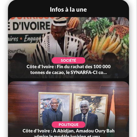
Infos à la une
SOCIÉTÉ
Côte d'Ivoire : Fin du rachat des 100 000
tonnes de cacao, le SYNARFA-CI co...
POLITIQUE
Côte d'Ivoire : À Abidjan, Amadou Oury Bah
admire le modèle ivoirien et veu...