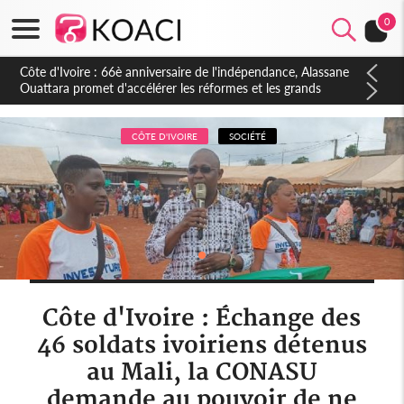
0
Côte d'Ivoire : À Abidjan, Amadou Oury Bah admire le modèle
ivoirien et veut s'en inspirer pour accélérer le développement
de la Guinée
CÔTE D'IVOIRE
SOCIÉTÉ
Côte d'Ivoire : Échange des
46 soldats ivoiriens détenus
au Mali, la CONASU
demande au pouvoir de ne