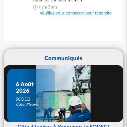
il y a 3 ans
Veuillez vous connecter pour répondre
Communiqués
6 Août
2026
SODECI
Côte d'Ivoire
Côte d'Ivoire : À Yopougon, la SODECI