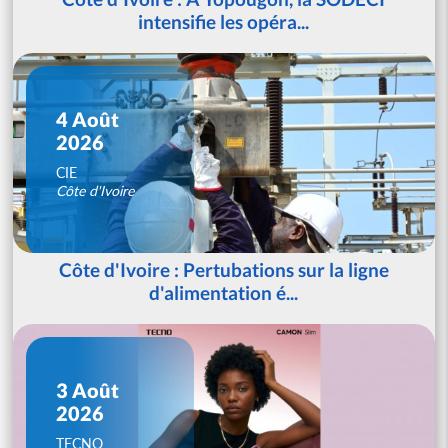
intensifie les opéra...
4 Août
2026
CIE
Côte d'Ivoire
Côte d'Ivoire : Pertubations sur la ligne
d'alimentation é...
3 Août
2026
TECNO