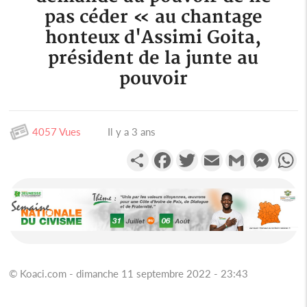
pas céder « au chantage
honteux d'Assimi Goita,
président de la junte au
pouvoir
4057 Vues
Il y a 3 ans
Partager
Facebook
Twitter
Email
Gmail
Messen
W
© Koaci.com - dimanche 11 septembre 2022 - 23:43