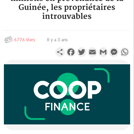
Guinée, les propriétaires
introuvables
6776 Vues
Il y a 3 ans
Partager
Facebook
Twitter
Email
Gmail
Messen
W