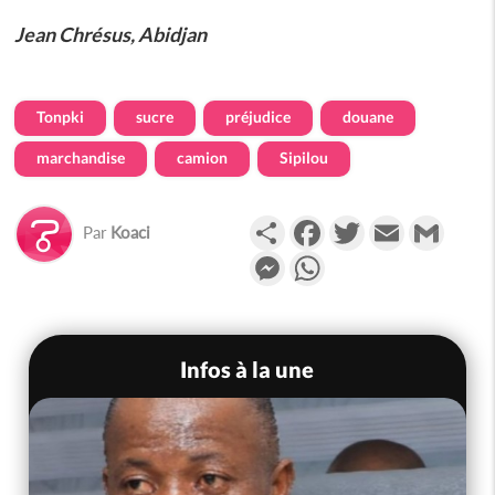
Jean Chrésus, Abidjan
Tonpki
sucre
préjudice
douane
marchandise
camion
Sipilou
Partager
Facebook
Twitter
Email
Gmail
Par
Koaci
Messenger
WhatsApp
Infos à la une