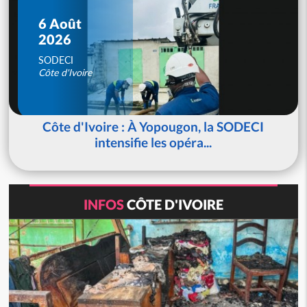
6 Août
2026
SODECI
Côte d'Ivoire
Côte d'Ivoire : À Yopougon, la SODECI
intensifie les opéra...
INFOS
CÔTE D'IVOIRE