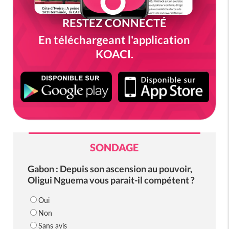
RESTEZ CONNECTÉ
En téléchargeant l'application
KOACI.
SONDAGE
Gabon : Depuis son ascension au pouvoir,
Oligui Nguema vous parait-il compétent ?
Oui
Non
Sans avis