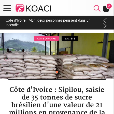
0
Côte d'Ivoire : Séileu, la célébration de la fête nationale
transformée en vaste campagne contre les produits
dépigmentants dangereux
CÔTE D'IVOIRE
SOCIÉTÉ
Côte d'Ivoire : Sipilou, saisie
de 35 tonnes de sucre
brésilien d'une valeur de 21
millions en provenance de la