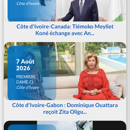
Côte d'Ivoire
Côte d'Ivoire-Canada: Tiémoko Meyliet
Koné échange avec An...
7 Août
2026
PREMIERE
DAME CI
Côte d'Ivoire
Côte d'Ivoire-Gabon : Dominique Ouattara
reçoit Zita Oligu...