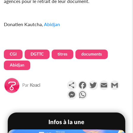
agences pour le retrait de leur document.
Donatien Kautcha,
Abidjan
CGI
DGTTC
titres
documents
Abidjan
Partager
Facebook
Twitter
Email
Gmail
Par
Koaci
Messenger
WhatsApp
Infos à la une