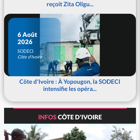
reçoit Zita Oligu...
6 Août
2026
SODECI
Côte d'Ivoire
Côte d'Ivoire : À Yopougon, la SODECI
intensifie les opéra...
INFOS
CÔTE D'IVOIRE