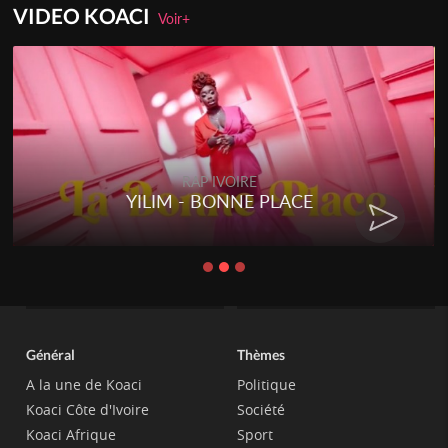
VIDEO KOACI
Voir+
RAP IVOIRE
YILIM - BONNE PLACE
Général
Thèmes
A la une de Koaci
Politique
Koaci Côte d'Ivoire
Société
Koaci Afrique
Sport