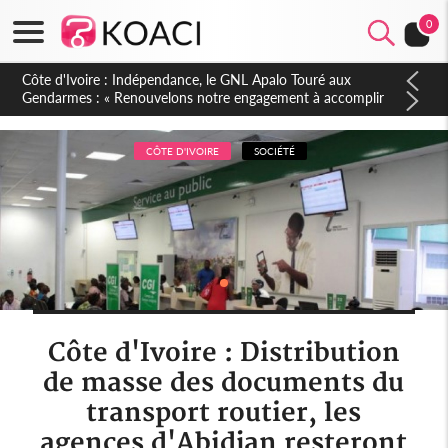
0
Sierra Leone : Un projet de réforme constitutionnelle en
gestation, points clés des amendements, un exclu d'avance
CÔTE D'IVOIRE
SOCIÉTÉ
Côte d'Ivoire : Distribution
de masse des documents du
transport routier, les
agences d'Abidjan resteront