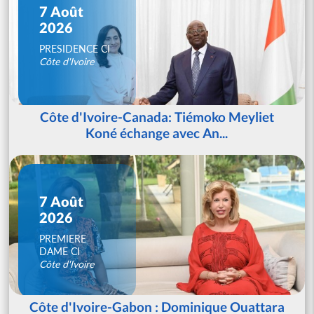
7 Août
2026
PRESIDENCE CI
Côte d'Ivoire
Côte d'Ivoire-Canada: Tiémoko Meyliet
Koné échange avec An...
7 Août
2026
PREMIERE
DAME CI
Côte d'Ivoire
Côte d'Ivoire-Gabon : Dominique Ouattara