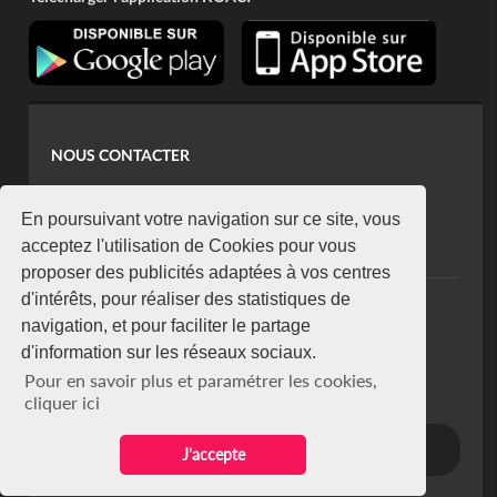
NOUS CONTACTER
contact@koaci.com
koaci@yahoo.fr
En poursuivant votre navigation sur ce site, vous
+225 07 08 85 52 93
acceptez l'utilisation de Cookies pour vous
proposer des publicités adaptées à vos centres
d'intérêts, pour réaliser des statistiques de
NEWSLETTER
navigation, et pour faciliter le partage
Restez connecté via notre newsletter
d'information sur les réseaux sociaux.
S'abonner
Pour en savoir plus et paramétrer les cookies,
Se désabonner
cliquer ici
J'accepte