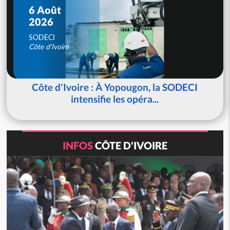
6 Août
2026
SODECI
Côte d'Ivoire
Côte d'Ivoire : À Yopougon, la SODECI
intensifie les opéra...
INFOS
CÔTE D'IVOIRE