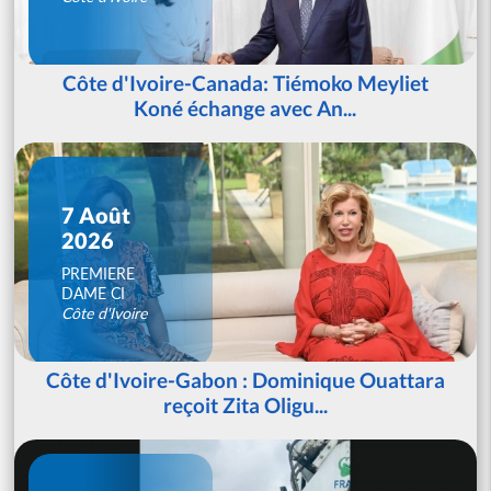
Côte d'Ivoire-Canada: Tiémoko Meyliet
Koné échange avec An...
7 Août
2026
PREMIERE
DAME CI
Côte d'Ivoire
Côte d'Ivoire-Gabon : Dominique Ouattara
reçoit Zita Oligu...