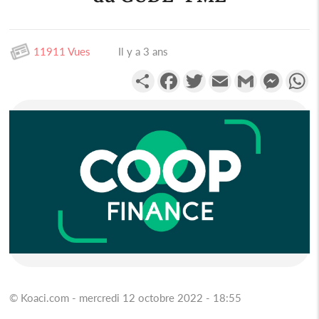
11911 Vues
Il y a 3 ans
Partager
Facebook
Twitter
Email
Gmail
Messen
W
© Koaci.com - mercredi 12 octobre 2022 - 18:55