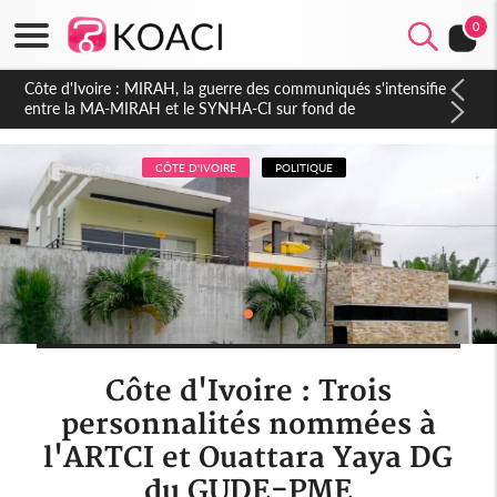
0
Côte d'Ivoire : Indépendance 2026, Thiam plaide pour un
environnement démocratique plus apaisé
CÔTE D'IVOIRE
POLITIQUE
Côte d'Ivoire : Trois
personnalités nommées à
l'ARTCI et Ouattara Yaya DG
du GUDE-PME