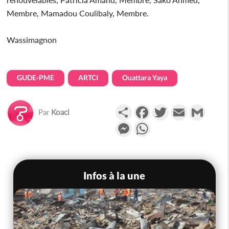
Membre, Mamadou Coulibaly, Membre.
Wassimagnon
GUDE-PME
ARTCI
Ouattara Yaya
Partager
Facebook
Twitter
Email
Gmail
Par
Koaci
Messenger
WhatsApp
Infos à la une