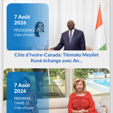
7 Août
2026
PRESIDENCE CI
Côte d'Ivoire
Côte d'Ivoire-Canada: Tiémoko Meyliet
Koné échange avec An...
7 Août
2026
PREMIERE
DAME CI
Côte d'Ivoire