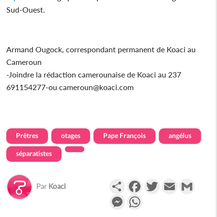
Sud-Ouest.
Armand Ougock, correspondant permanent de Koaci au
Cameroun
-Joindre la rédaction camerounaise de Koaci au 237
691154277-ou cameroun@koaci.com
Prêtres
otages
Pape François
angélus
séparatistes
Partager
Facebook
Twitter
Email
Gmail
Par
Koaci
Messenger
WhatsApp