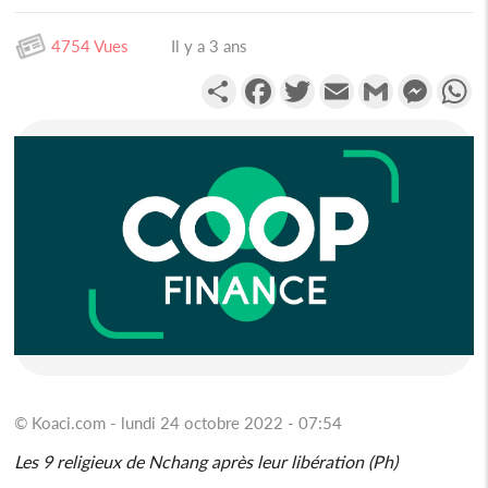
4754 Vues
Il y a 3 ans
Partager
Facebook
Twitter
Email
Gmail
Messen
W
© Koaci.com - lundi 24 octobre 2022 - 07:54
Les 9 religieux de Nchang après leur libération (Ph)