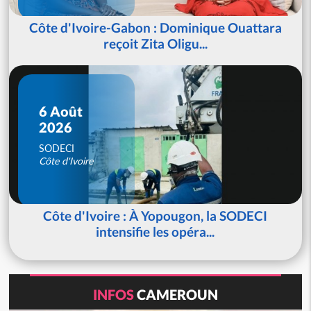
Côte d'Ivoire-Gabon : Dominique Ouattara
reçoit Zita Oligu...
6 Août
2026
SODECI
Côte d'Ivoire
Côte d'Ivoire : À Yopougon, la SODECI
intensifie les opéra...
INFOS
CAMEROUN