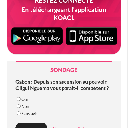
RESTEZ CONNECTÉ
En téléchargeant l'application
KOACI.
SONDAGE
Gabon : Depuis son ascension au pouvoir,
Oligui Nguema vous parait-il compétent ?
Oui
Non
Sans avis