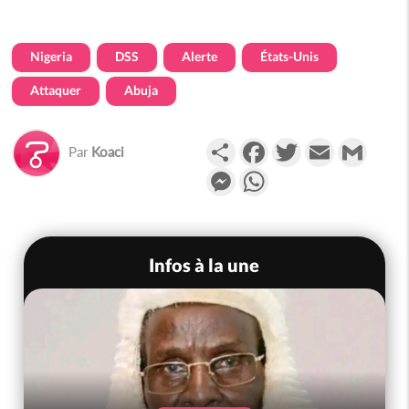
Nigeria
DSS
Alerte
États-Unis
Attaquer
Abuja
Partager
Facebook
Twitter
Email
Gmail
Par
Koaci
Messenger
WhatsApp
Infos à la une