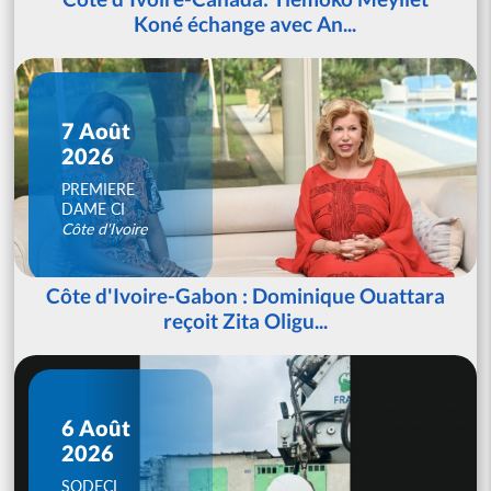
Koné échange avec An...
7 Août
2026
PREMIERE
DAME CI
Côte d'Ivoire
Côte d'Ivoire-Gabon : Dominique Ouattara
reçoit Zita Oligu...
6 Août
2026
SODECI