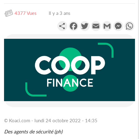
4377 Vues
Il y a 3 ans
Partager
Facebook
Twitter
Email
Gmail
Messen
W
© Koaci.com - lundi 24 octobre 2022 - 14:35
Des agents de sécurité (ph)