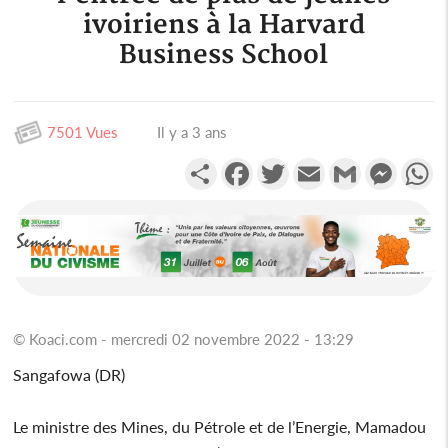
ivoiriens à la Harvard
Business School
7501 Vues
Il y a 3 ans
Partager
Facebook
Twitter
Email
Gmail
Messen
W
© Koaci.com - mercredi 02 novembre 2022 - 13:29
Sangafowa (DR)
Le ministre des Mines, du Pétrole et de l’Energie, Mamadou