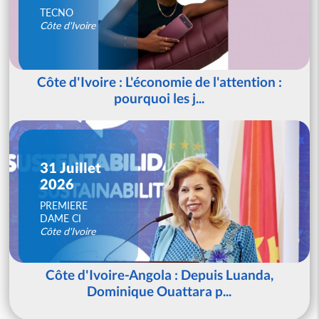
TECNO
Côte d'Ivoire
Côte d'Ivoire : L'économie de l'attention :
pourquoi les j...
31 Juillet
2026
PREMIERE
DAME CI
Côte d'Ivoire
Côte d'Ivoire-Angola : Depuis Luanda,
Dominique Ouattara p...