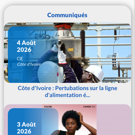
Communiqués
4 Août
2026
CIE
Côte d'Ivoire
Côte d'Ivoire : Pertubations sur la ligne
d'alimentation é...
3 Août
2026