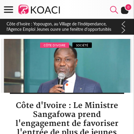
0
Côte d'Ivoire : CHU de Treichville, après la fronde, les agents
contractuels obtiennent un accord avec la direction sur les
arriérés du SMIG 2023
CÔTE D'IVOIRE
SOCIÉTÉ
Côte d'Ivoire : Le Ministre
Sangafowa prend
l'engagement de favoriser
l'entrée de plus de jeunes