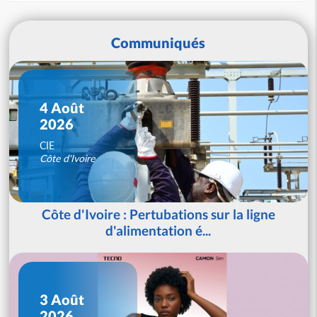
Communiqués
4 Août
2026
CIE
Côte d'Ivoire
Côte d'Ivoire : Pertubations sur la ligne
d'alimentation é...
3 Août
2026