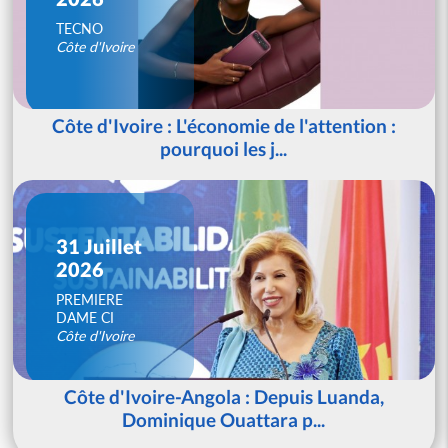
TECNO
Côte d'Ivoire
Côte d'Ivoire : L'économie de l'attention :
pourquoi les j...
31 Juillet
2026
PREMIERE
DAME CI
Côte d'Ivoire
Côte d'Ivoire-Angola : Depuis Luanda,
Dominique Ouattara p...