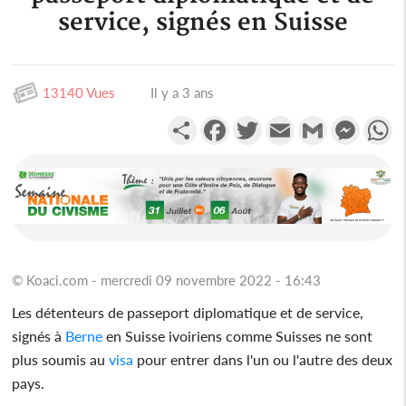
service, signés en Suisse
13140 Vues
Il y a 3 ans
Partager
Facebook
Twitter
Email
Gmail
Messen
W
© Koaci.com - mercredi 09 novembre 2022 - 16:43
Les détenteurs de passeport diplomatique et de service,
signés à
Berne
en Suisse ivoiriens comme Suisses ne sont
plus soumis au
visa
pour entrer dans l'un ou l'autre des deux
pays.