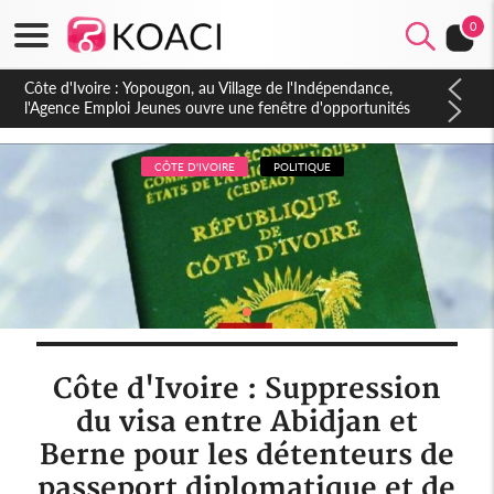
0
Côte d'Ivoire : CHU de Treichville, après la fronde, les agents
contractuels obtiennent un accord avec la direction sur les
arriérés du SMIG 2023
CÔTE D'IVOIRE
POLITIQUE
Côte d'Ivoire : Suppression
du visa entre Abidjan et
Berne pour les détenteurs de
passeport diplomatique et de