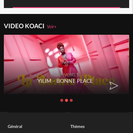
VIDEO KOACI
Voir+
RAP IVOIRE
YILIM - BONNE PLACE
Général
Thèmes