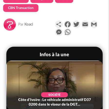
CBN Transaction
Partager
Facebook
Twitter
Email
Gmail
Par
Koaci
Messenger
WhatsApp
Infos à la une
SOCIÉTÉ
Côte d'Ivoire : Le véhicule administratif D37
0200 dans le viseur de la DGT...