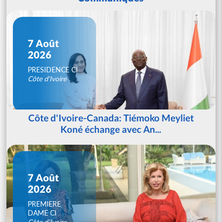
7 Août
2026
PRESIDENCE CI
Côte d'Ivoire
Côte d'Ivoire-Canada: Tiémoko Meyliet
Koné échange avec An...
7 Août
2026
PREMIERE
DAME CI
Côte d'Ivoire