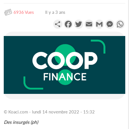
6936 Vues
Il y a 3 ans
Partager
Facebook
Twitter
Email
Gmail
Messen
W
© Koaci.com - lundi 14 novembre 2022 - 15:32
Des insurgés (ph)