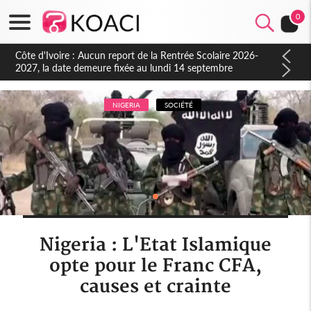
0
Côte d'Ivoire : Indépendance à Blahou, le sous-préfet : « La
fête nous invite à mesurer le chemin parcouru et à renouveler
notre engagement collectif en faveur du développement »
NIGERIA
SOCIÉTÉ
Nigeria : L'Etat Islamique
opte pour le Franc CFA,
causes et crainte