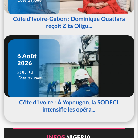
Côte d'Ivoire-Gabon : Dominique Ouattara
reçoit Zita Oligu...
6 Août
2026
SODECI
Côte d'Ivoire
Côte d'Ivoire : À Yopougon, la SODECI
intensifie les opéra...
INFOS
NIGERIA