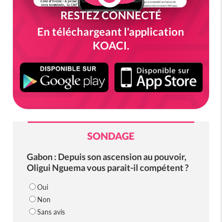
RESTEZ CONNECTÉ
En téléchargeant l'application
KOACI.
SONDAGE
Gabon : Depuis son ascension au pouvoir,
Oligui Nguema vous parait-il compétent ?
Oui
Non
Sans avis