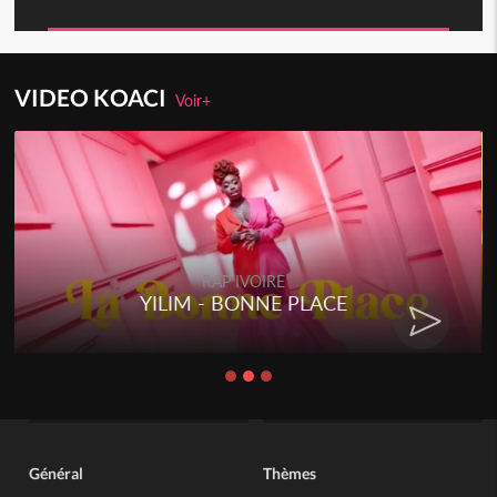
VIDEO KOACI
Voir+
RAP IVOIRE
YILIM - BONNE PLACE
Général
Thèmes