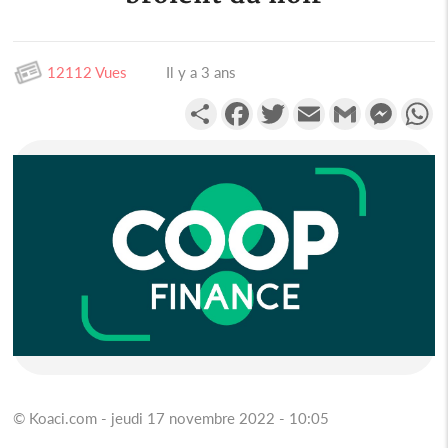
12112 Vues
Il y a 3 ans
Partager
Facebook
Twitter
Email
Gmail
Messen
W
© Koaci.com - jeudi 17 novembre 2022 - 10:05