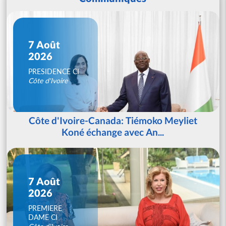
7 Août
2026
PRESIDENCE CI
Côte d'Ivoire
Côte d'Ivoire-Canada: Tiémoko Meyliet
Koné échange avec An...
7 Août
2026
PREMIERE
DAME CI