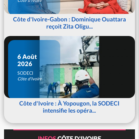
Côte d'Ivoire
Côte d'Ivoire-Gabon : Dominique Ouattara
reçoit Zita Oligu...
6 Août
2026
SODECI
Côte d'Ivoire
Côte d'Ivoire : À Yopougon, la SODECI
intensifie les opéra...
INFOS
CÔTE D'IVOIRE