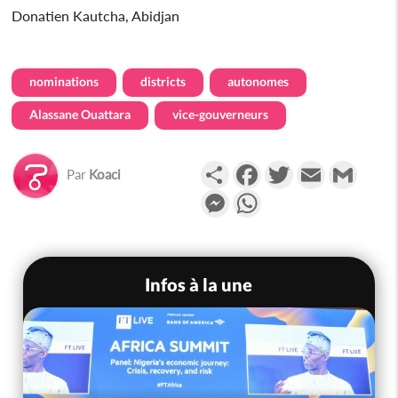
Donatien Kautcha, Abidjan
nominations
districts
autonomes
Alassane Ouattara
vice-gouverneurs
Partager
Facebook
Twitter
Email
Gmail
Par
Koaci
Messenger
WhatsApp
Infos à la une