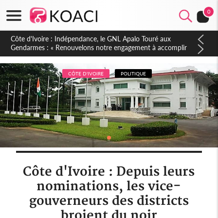
0
Sierra Leone : Un projet de réforme constitutionnelle en
gestation, points clés des amendements, un exclu d'avance
CÔTE D'IVOIRE
POLITIQUE
Côte d'Ivoire : Depuis leurs
nominations, les vice-
gouverneurs des districts
broient du noir