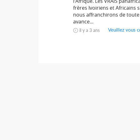
l'Afrique. Les VRAIS panafric
frères Ivoiriens et Africains
nous affranchirons de toute
avance...
Veuillez vous c
il y a 3 ans