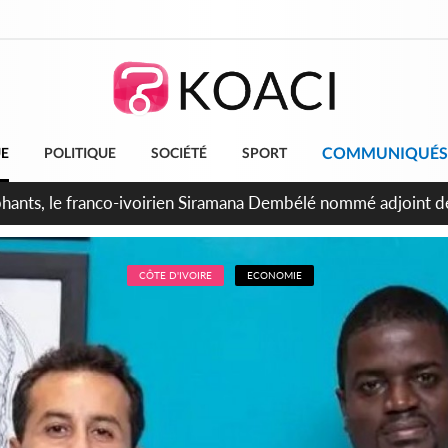
COMMUNIQUÉS
UE
POLITIQUE
SOCIÉTÉ
SPORT
ttants séparatistes neutralisés, le Mindef dément les rumeurs
CÔTE D'IVOIRE
ECONOMIE