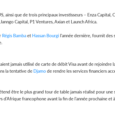
Côte d'Ivo
S, ainsi que de trois principaux investisseurs – Enza Capital, 
2026, le di
du P
t Janngo Capital, P1 Ventures, Axian et Launch Africa.
ar
Régis Bamba
et
Hassan Bourgi
l'année dernière, fournit des 
e.
aient jamais utilisé de carte de débit Visa avant de rejoindre 
dans la tentative de
Djamo
de rendre les services financiers acc
rétend être le plus grand tour de table jamais réalisé pour une
s d'Afrique francophone avant la fin de l'année prochaine et à 