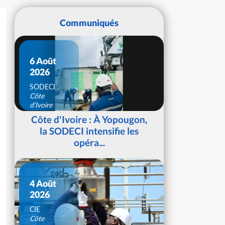
Communiqués
6 Août
2026
SODECI
Côte
d'Ivoire
Côte d'Ivoire : À Yopougon,
la SODECI intensifie les
opéra...
4 Août
2026
CIE
Côte