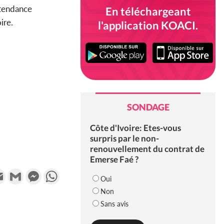
 tendance
En téléchargeant
ire.
l'application KOACI.
SONDAGE
Côte d'Ivoire: Etes-vous
surpris par le non-
renouvellement du contrat de
Emerse Faé ?
k
tter
Email
Gmail
Messenger
WhatsApp
Oui
Non
Sans avis