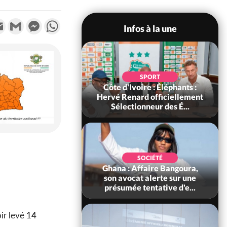
k
tter
Email
Gmail
Messenger
WhatsApp
Infos à la une
POLITIQUE
SPORT
voire : Violences
Côte d'Ivoire : Éléphants :
 à Kossandji (Mé)
Hervé Renard officiellement
it 03 morts, A...
Sélectionneur des É...
POLITIQUE
SOCIÉTÉ
 : 5 combattants
Ghana : Affaire Bangoura,
es neutralisés, le
son avocat alerte sur une
ément les rum...
présumée tentative d'e...
ir levé 14