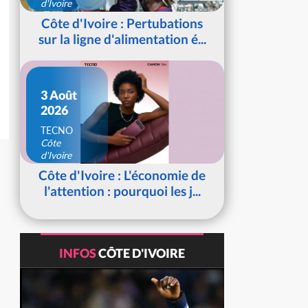
d'Ivoire
Côte d'Ivoire : Pertubations
sur la ligne d'alimentation é...
3 Août
2026
TECNO
Côte
d'Ivoire
Côte d'Ivoire : L'économie de
l'attention : pourquoi les j...
INFOS
CÔTE D'IVOIRE