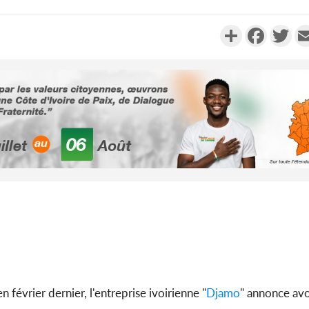
Partager
Faceboo
Twi
Côte d'I
tragiques
ayant fa
Cameroun
séparatist
Mindef d
en février dernier, l'entreprise ivoirienne "
Djamo
" annonce avo