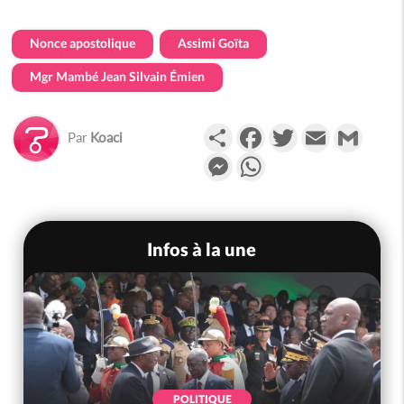
Nonce apostolique
Assimi Goïta
Mgr Mambé Jean Silvain Émien
Partager
Facebook
Twitter
Email
Gmail
Par
Koaci
Messenger
WhatsApp
Infos à la une
POLITIQUE