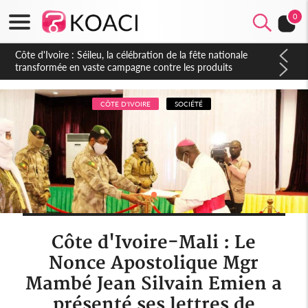
0
Côte d'Ivoire : Daloa, il tue son collègue et cache 38 millions
dans une fosse septique
CÔTE D'IVOIRE
SOCIÉTÉ
Côte d'Ivoire-Mali : Le
Nonce Apostolique Mgr
Mambé Jean Silvain Emien a
présenté ses lettres de