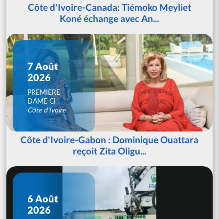
Côte d'Ivoire-Canada: Tiémoko Meyliet
Koné échange avec An...
7 Août
2026
PREMIERE
DAME CI
Côte d'Ivoire
Côte d'Ivoire-Gabon : Dominique Ouattara
reçoit Zita Oligu...
6 Août
2026