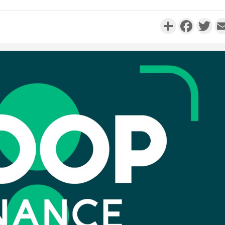
Partager
Faceboo
Twi
Côte d'Ivo
réussi du
Adama 
Côte 
anni
l'Indépend
Dé