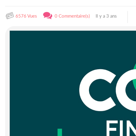
6576 Vues
0 Commentaire(s)
Il y a 3 ans