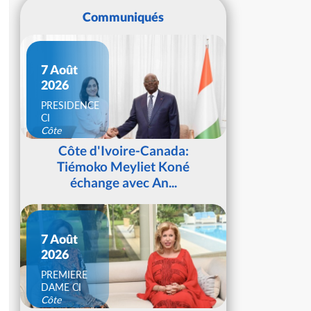
Communiqués
7 Août
2026
PRESIDENCE
CI
Côte
d'Ivoire
Côte d'Ivoire-Canada:
Tiémoko Meyliet Koné
échange avec An...
7 Août
2026
PREMIERE
DAME CI
Côte