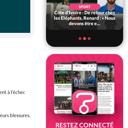
SOCIÉTÉ
SPORT
voire : MIRAH, la
Côte d'Ivoire : De retour chez
des communiqués
les Eléphants, Renard : « Nous
ie entre la MA-M...
devons être e...
nt à l'échec
leurs blessures.
RESTEZ CONNECTÉ