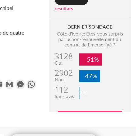
rchipel
resultats
DERNIER SONDAGE
o de quatre
Côte d'Ivoire: Etes-vous surpris
par le non-renouvellement du
contrat de Emerse Faé ?
3128
51%
Oui
2902
47%
Non
k
tter
Email
Gmail
Messenger
WhatsApp
112
2%
Sans avis