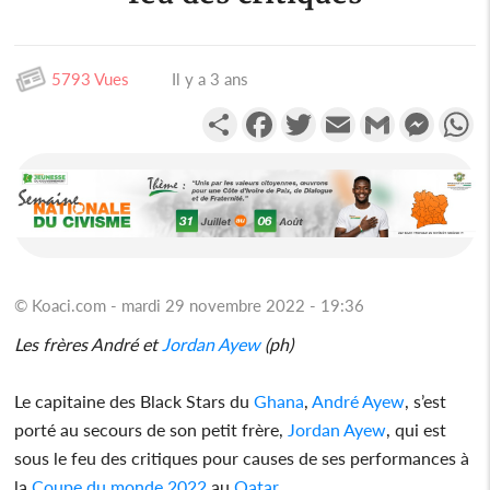
5793 Vues
Il y a 3 ans
Partager
Facebook
Twitter
Email
Gmail
Messen
W
© Koaci.com - mardi 29 novembre 2022 - 19:36
Les frères André et
Jordan Ayew
(ph)
Le capitaine des Black Stars du
Ghana
,
André Ayew
, s’est
porté au secours de son petit frère,
Jordan Ayew
, qui est
sous le feu des critiques pour causes de ses performances à
la
Coupe du monde 2022
au
Qatar
.