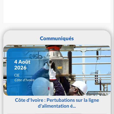
Communiqués
4 Août
2026
CIE
Côte d'Ivoire
Côte d'Ivoire : Pertubations sur la ligne
d'alimentation é...