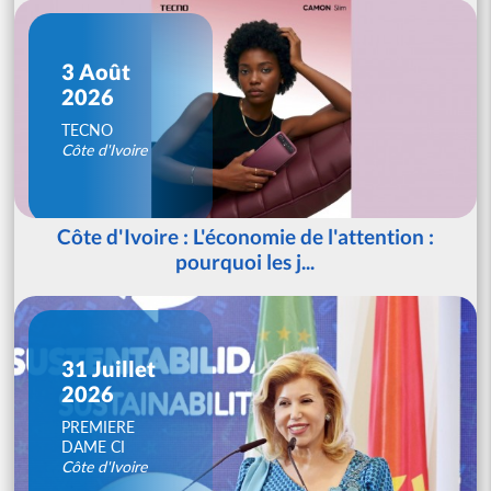
3 Août
2026
TECNO
Côte d'Ivoire
Côte d'Ivoire : L'économie de l'attention :
pourquoi les j...
31 Juillet
2026
PREMIERE
DAME CI
Côte d'Ivoire