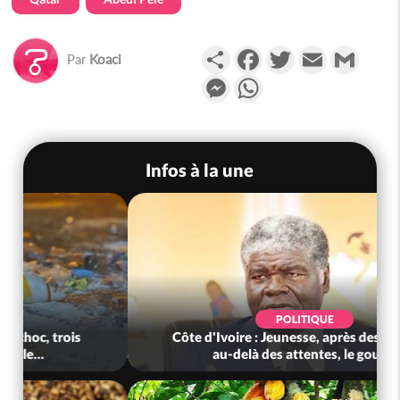
Partager
Facebook
Twitter
Email
Gmail
Par
Koaci
Messenger
WhatsApp
Infos à la une
POLITIQUE
Côte d'Ivoire : Jeunesse, après des résultats
au-delà des attentes, le gouv...