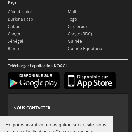
Pays
Côte d'Ivoire
Mali
Burkina Faso
Togo
Gabon
Cameroun
Congo
Congo (RDC)
Sénégal
Guinée
Bénin
Guinée Equatorial
Télécharger l'application KOACI
NOUS CONTACTER
contact@koaci.com
koaci@yahoo.fr
En poursuivant votre navigation sur ce site, vous
acceptez l'utilisation de Cookies pour vous