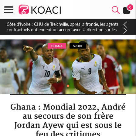
0
Côte d'Ivoire : CHU de Treichville, après la fronde, les agents
contractuels obtiennent un accord avec la direction sur les
arriérés du SMIG 2023
GHANA
SPORT
Ghana : Mondial 2022, André
au secours de son frère
Jordan Ayew qui est sous le
feu des critiques