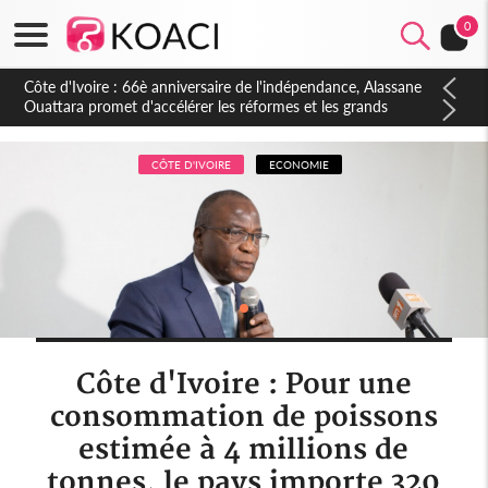
0
Côte d'Ivoire : À Abidjan, Amadou Oury Bah admire le modèle
ivoirien et veut s'en inspirer pour accélérer le développement
de la Guinée
CÔTE D'IVOIRE
ECONOMIE
Côte d'Ivoire : Pour une
consommation de poissons
estimée à 4 millions de
tonnes, le pays importe 320