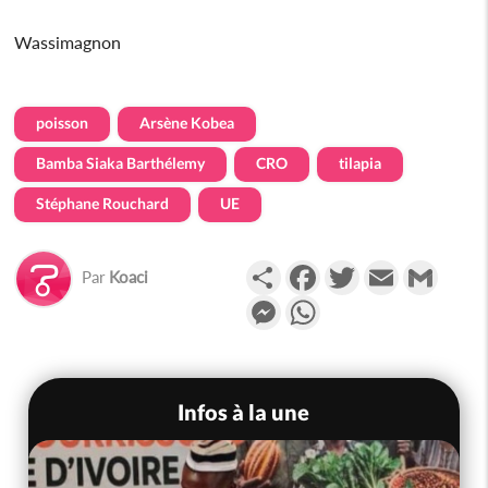
Wassimagnon
poisson
Arsène Kobea
Bamba Siaka Barthélemy
CRO
tilapia
Stéphane Rouchard
UE
Partager
Facebook
Twitter
Email
Gmail
Par
Koaci
Messenger
WhatsApp
Infos à la une