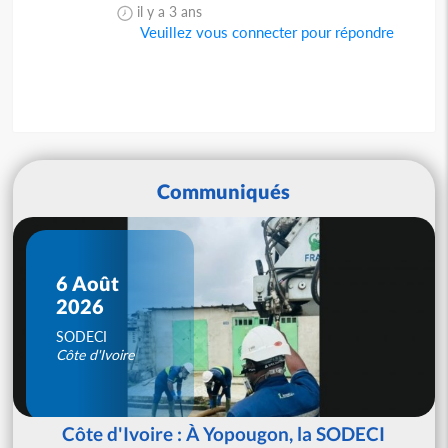
il y a 3 ans
Veuillez vous connecter pour répondre
Communiqués
6 Août
2026
SODECI
Côte d'Ivoire
Côte d'Ivoire : À Yopougon, la SODECI