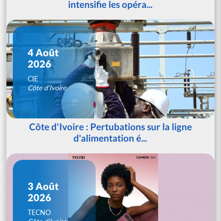
intensifie les opéra...
4 Août
2026
CIE
Côte d'Ivoire
Côte d'Ivoire : Pertubations sur la ligne
d'alimentation é...
3 Août
2026
TECNO