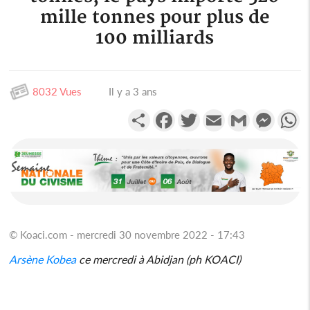
mille tonnes pour plus de
100 milliards
8032 Vues
Il y a 3 ans
Partager
Facebook
Twitter
Email
Gmail
Messen
W
© Koaci.com - mercredi 30 novembre 2022 - 17:43
Arsène Kobea
ce mercredi à Abidjan (ph KOACI)