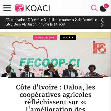
0
Côte d'Ivoire : Décédé le 31 juillet, le numéro 2 de l'armée le
GNL Dem Aly Justin inhumé le 14 août
CÔTE D'IVOIRE
SOCIÉTÉ
Côte d'Ivoire : Daloa, les
coopératives agricoles
réfléchissent sur «
l'amélioration des