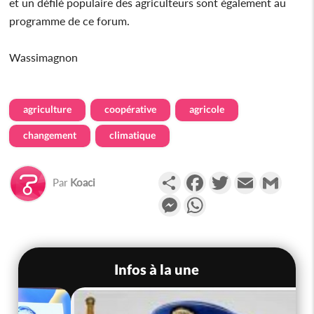
et un défilé populaire des agriculteurs sont également au
programme de ce forum.
Wassimagnon
agriculture
coopérative
agricole
changement
climatique
Partager
Facebook
Twitter
Email
Gmail
Par
Koaci
Messenger
WhatsApp
Infos à la une