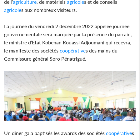
de l’
agriculture
, de matériels
agricole
s et de conseils
agricole
s aux nombreux visiteurs.
La journée du vendredi 2 décembre 2022 appelée journée
gouvernementale sera marquée par la présence du parrain,
le ministre d’Etat Kobenan Kouassi Adjoumani qui recevra,
le manifeste des sociétés
coopérative
s des mains du
Commissure général Soro Pénatrigué.
Un diner gala baptisés les awards des sociétés
coopérative
s