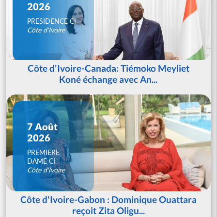
2026
PRESIDENCE CI
Côte d'Ivoire
Côte d'Ivoire-Canada: Tiémoko Meyliet
Koné échange avec An...
7 Août
2026
PREMIERE
DAME CI
Côte d'Ivoire
Côte d'Ivoire-Gabon : Dominique Ouattara
reçoit Zita Oligu...