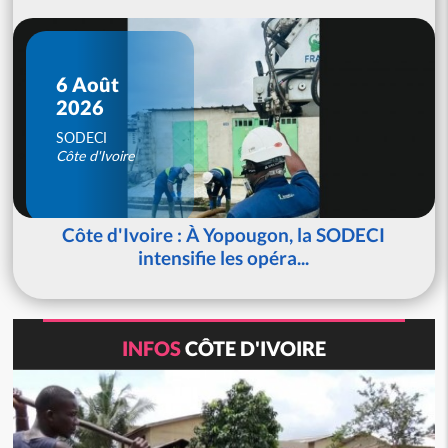
6 Août
2026
SODECI
Côte d'Ivoire
Côte d'Ivoire : À Yopougon, la SODECI
intensifie les opéra...
INFOS
CÔTE D'IVOIRE