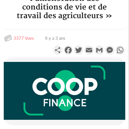
conditions de vie et de
travail des agriculteurs »
3377 Vues
Il y a 3 ans
Partager
Facebook
Twitter
Email
Gmail
Messen
W